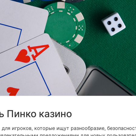
ь Пинко казино
для игроков, которые ищут разнообразие, безопаснос
ивлекательными предложениями для новых пользовател