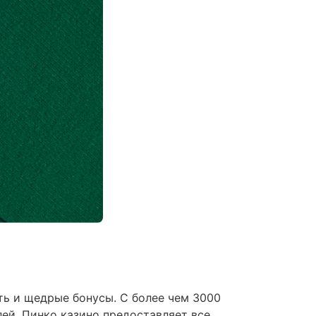
ть и щедрые бонусы. С более чем 3000
ей, Пинко казино предоставляет все