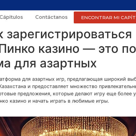
Cápitulos
Contáctanos
ENCONTRAR MI CAPÍ
к зарегистрироваться 
Пинко казино — это п
а для азартных
латформа для азартных игр, предлагающая широкий вы
 Казахстана и предоставляет множество привлекательн
ртовые предложения, которые делают игру еще более у
нко казино и начать играть в любимые игры.