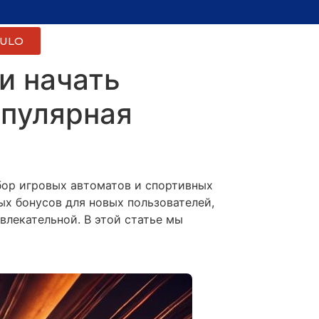
TULO
и начать
опулярная
бор игровых автоматов и спортивных
ых бонусов для новых пользователей,
влекательной. В этой статье мы