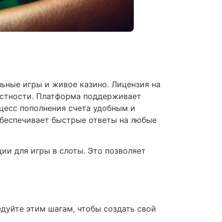
льные игры и живое казино. Лицензия на
честности. Платформа поддерживает
роцесс пополнения счета удобным и
обеспечивает быстрые ответы на любые
ии для игры в слоты. Это позволяет
едуйте этим шагам, чтобы создать свой