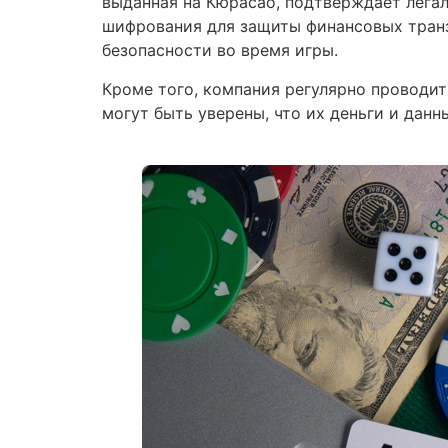
выданная на Кюрасао, подтверждает лега
шифрования для защиты финансовых транз
безопасности во время игры.
Кроме того, компания регулярно проводит
могут быть уверены, что их деньги и дан