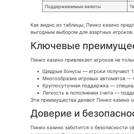
Поддерживаемые валюты
Те
Как видно из таблицы, Пинко казино пред
выгодным выбором для азартных игроков.
Ключевые преимущес
Пинко казино привлекает игроков не толь
Щедрые бонусы — игроки получают 15
Многообразие игровых автоматов — б
Круглосуточная поддержка — специал
Легкость в пополнении счета — подд
Эти преимущества делают Пинко казино от
Доверие и безопасно
Пинко казино заботится о безопасности с