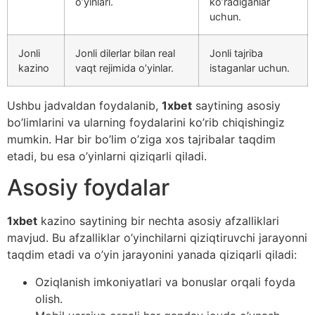
o’yinlari.
ko’radiganlar
uchun.
Jonli
Jonli dilerlar bilan real
Jonli tajriba
kazino
vaqt rejimida o’yinlar.
istaganlar uchun.
Ushbu jadvaldan foydalanib,
1xbet
saytining asosiy
bo’limlarini va ularning foydalarini ko’rib chiqishingiz
mumkin. Har bir bo’lim o’ziga xos tajribalar taqdim
etadi, bu esa o’yinlarni qiziqarli qiladi.
Asosiy foydalar
1xbet
kazino saytining bir nechta asosiy afzalliklari
mavjud. Bu afzalliklar o’yinchilarni qiziqtiruvchi jarayonni
taqdim etadi va o’yin jarayonini yanada qiziqarli qiladi:
Oziqlanish imkoniyatlari va bonuslar orqali foyda
olish.