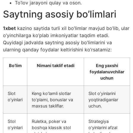
To’lov jarayoni qulay va oson.
Saytning asosiy bo’limlari
1xbet
kazino saytida turli xil bo’limlar mavjud bo’lib, ular
o’yinchilarga ko’plab imkoniyatlar taqdim etadi.
Quyidagi jadvalda saytning asosiy bo’limlarini va
ularning qanday foydalar keltirishini ko’rsatamiz:
Bo’lim
Nimani taklif etadi
Eng yaxshi
foydalanuvchilar
uchun
Slot
Keng ko’lamli slotlar
Slot o’yinlarini
o’yinlari
to’plami, bonuslar va
yoqtiradiganlar
maxsus takliflar.
uchun.
Stol
Ruletka, poker va
Strategiya
o’yinlari
boshqa klassik stol
o’yinlarini afzal