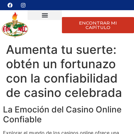
ENCONTRAR MI
CAPÍTULO
Aumenta tu suerte:
obtén un fortunazo
con la confiabilidad
de casino celebrada
La Emoción del Casino Online
Confiable
Explorar el mundo de los casinos online ofrece una