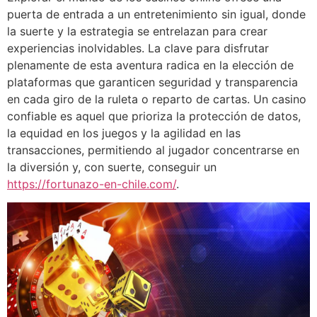
puerta de entrada a un entretenimiento sin igual, donde
la suerte y la estrategia se entrelazan para crear
experiencias inolvidables. La clave para disfrutar
plenamente de esta aventura radica en la elección de
plataformas que garanticen seguridad y transparencia
en cada giro de la ruleta o reparto de cartas. Un casino
confiable es aquel que prioriza la protección de datos,
la equidad en los juegos y la agilidad en las
transacciones, permitiendo al jugador concentrarse en
la diversión y, con suerte, conseguir un
https://fortunazo-en-chile.com/
.