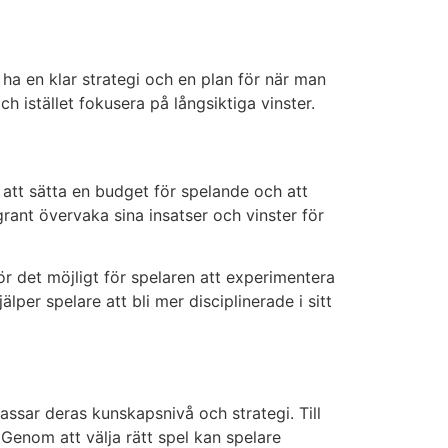
a en klar strategi och en plan för när man
h istället fokusera på långsiktiga vinster.
 att sätta en budget för spelande och att
rant övervaka sina insatser och vinster för
ör det möjligt för spelaren att experimentera
lper spelare att bli mer disciplinerade i sitt
passar deras kunskapsnivå och strategi. Till
Genom att välja rätt spel kan spelare