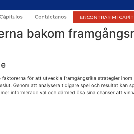
Cápitulos
Contáctanos
ENCONTRAR MI CAPÍ
terna bakom framgångsr
de
e faktorerna för att utveckla framgångsrika strategier inom 
a beslut. Genom att analysera tidigare spel och resultat kan s
a mer informerade val och därmed öka sina chanser att vinn