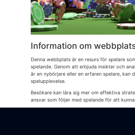
Information om webbplat
Denna webbplats är en resurs för spelare som
spelande. Genom att erbjuda insikter och anal
är en nybörjare eller en erfaren spelare, kan 
spelupplevelse.
Besökare kan lära sig mer om effektiva strateg
ansvar som följer med spelande för att kunna