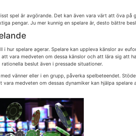
 visst spel är avgörande. Det kan även vara värt att öva på 
ktiga pengar. Ju mer kunnig en spelare är, desto bättre bes
pelande
l i hur spelare agerar. Spelare kan uppleva känslor av eufor
t att vara medveten om dessa känslor och att lära sig att han
 rationella beslut även i pressade situationer.
 med vänner eller i en grupp, påverka spelbeteendet. Stöd
. Att vara medveten om dessas dynamiker kan hjälpa spelare 