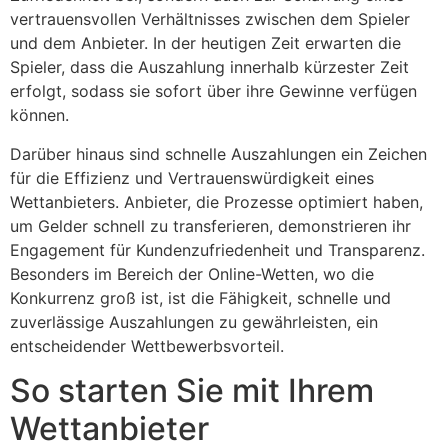
vertrauensvollen Verhältnisses zwischen dem Spieler
und dem Anbieter. In der heutigen Zeit erwarten die
Spieler, dass die Auszahlung innerhalb kürzester Zeit
erfolgt, sodass sie sofort über ihre Gewinne verfügen
können.
Darüber hinaus sind schnelle Auszahlungen ein Zeichen
für die Effizienz und Vertrauenswürdigkeit eines
Wettanbieters. Anbieter, die Prozesse optimiert haben,
um Gelder schnell zu transferieren, demonstrieren ihr
Engagement für Kundenzufriedenheit und Transparenz.
Besonders im Bereich der Online-Wetten, wo die
Konkurrenz groß ist, ist die Fähigkeit, schnelle und
zuverlässige Auszahlungen zu gewährleisten, ein
entscheidender Wettbewerbsvorteil.
So starten Sie mit Ihrem
Wettanbieter