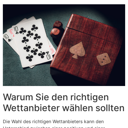
Warum Sie den richtigen
Wettanbieter wählen sollten
Die Wahl des richtigen Wettanbieters kann den