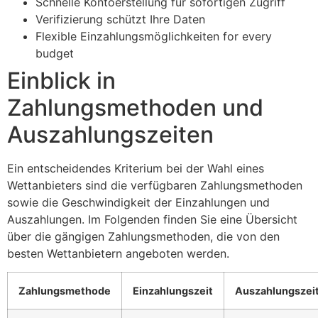
Schnelle Kontoerstellung für sofortigen Zugriff
Verifizierung schützt Ihre Daten
Flexible Einzahlungsmöglichkeiten for every
budget
Einblick in
Zahlungsmethoden und
Auszahlungszeiten
Ein entscheidendes Kriterium bei der Wahl eines
Wettanbieters sind die verfügbaren Zahlungsmethoden
sowie die Geschwindigkeit der Einzahlungen und
Auszahlungen. Im Folgenden finden Sie eine Übersicht
über die gängigen Zahlungsmethoden, die von den
besten Wettanbietern angeboten werden.
Zahlungsmethode
Einzahlungszeit
Auszahlungszei