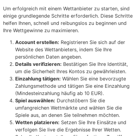
Um erfolgreich mit einem Wettanbieter zu starten, sind
einige grundlegende Schritte erforderlich. Diese Schritte
helfen Ihnen, schnell und reibungslos zu beginnen und
Ihre Wettgewinne zu maximieren.
Account erstellen:
Registrieren Sie sich auf der
Website des Wettanbieters, indem Sie Ihre
persönlichen Daten angeben.
Details verifizieren:
Bestätigen Sie Ihre Identität,
um die Sicherheit Ihres Kontos zu gewährleisten.
Einzahlung tätigen:
Wählen Sie eine bevorzugte
Zahlungsmethode und tätigen Sie eine Einzahlung
(Mindesteinzahlung häufig ab 10 EUR).
Spiel auswählen:
Durchstöbern Sie die
umfangreichen Wettmärkte und wählen Sie die
Spiele aus, an denen Sie teilnehmen möchten.
Wetten platzieren:
Setzen Sie Ihre Einsätze und
verfolgen Sie live die Ergebnisse Ihrer Wetten.