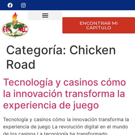
ENCONTRAR MI
CAPÍTULO
Categoría:
Chicken
Road
Tecnología y casinos cómo
la innovación transforma la
experiencia de juego
Tecnología y casinos cómo la innovación transforma la
experiencia de juego La revolución digital en el mundo
de los casinos La tecnología ha transformado