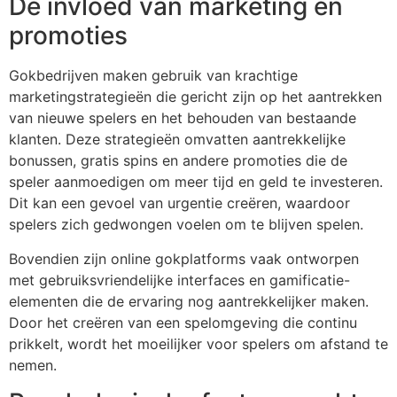
De invloed van marketing en
promoties
Gokbedrijven maken gebruik van krachtige
marketingstrategieën die gericht zijn op het aantrekken
van nieuwe spelers en het behouden van bestaande
klanten. Deze strategieën omvatten aantrekkelijke
bonussen, gratis spins en andere promoties die de
speler aanmoedigen om meer tijd en geld te investeren.
Dit kan een gevoel van urgentie creëren, waardoor
spelers zich gedwongen voelen om te blijven spelen.
Bovendien zijn online gokplatforms vaak ontworpen
met gebruiksvriendelijke interfaces en gamificatie-
elementen die de ervaring nog aantrekkelijker maken.
Door het creëren van een spelomgeving die continu
prikkelt, wordt het moeilijker voor spelers om afstand te
nemen.