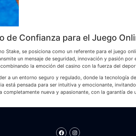
no de Confianza para el Juego Onl
o Stake, se posiciona como un referente para el juego onli
ransmite un mensaje de seguridad, innovación y pasión por e
 combinando la emoción del casino con la fuerza del depor
eder a un entorno seguro y regulado, donde la tecnología d
ia está pensada para ser intuitiva y emocionante, invitand
era completamente nueva y apasionante, con la garantía de