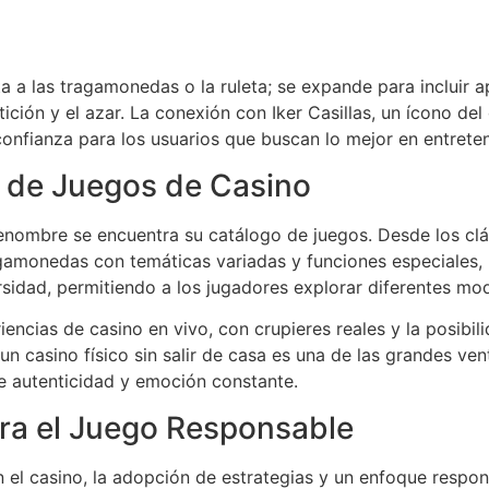
ita a las tragamonedas o la ruleta; se expande para incluir
ción y el azar. La conexión con Iker Casillas, un ícono del 
onfianza para los usuarios que buscan lo mejor en entreteni
 de Juegos de Casino
renombre se encuentra su catálogo de juegos. Desde los clá
gamonedas con temáticas variadas y funciones especiales, 
rsidad, permitiendo a los jugadores explorar diferentes mod
encias de casino en vivo, con crupieres reales y la posibili
e un casino físico sin salir de casa es una de las grandes v
e autenticidad y emoción constante.
ara el Juego Responsable
en el casino, la adopción de estrategias y un enfoque resp