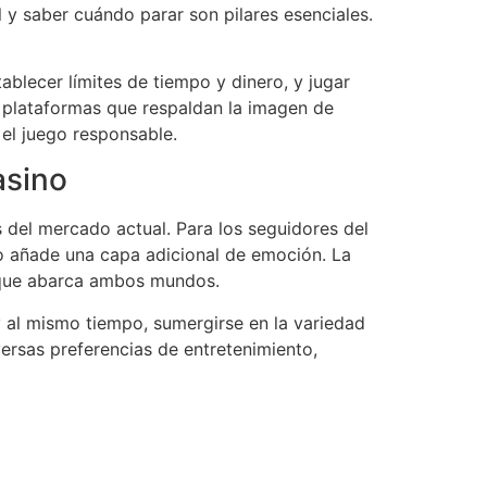
 y saber cuándo parar son pilares esenciales.
blecer límites de tiempo y dinero, y jugar
s plataformas que respaldan la imagen de
 el juego responsable.
asino
s del mercado actual. Para los seguidores del
no añade una capa adicional de emoción. La
al que abarca ambos mundos.
 y al mismo tiempo, sumergirse en la variedad
versas preferencias de entretenimiento,