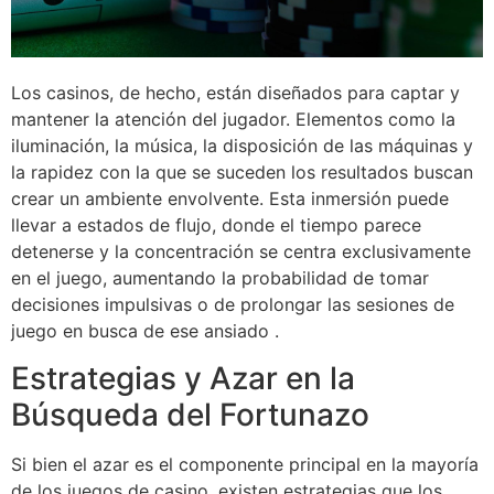
Los casinos, de hecho, están diseñados para captar y
mantener la atención del jugador. Elementos como la
iluminación, la música, la disposición de las máquinas y
la rapidez con la que se suceden los resultados buscan
crear un ambiente envolvente. Esta inmersión puede
llevar a estados de flujo, donde el tiempo parece
detenerse y la concentración se centra exclusivamente
en el juego, aumentando la probabilidad de tomar
decisiones impulsivas o de prolongar las sesiones de
juego en busca de ese ansiado .
Estrategias y Azar en la
Búsqueda del Fortunazo
Si bien el azar es el componente principal en la mayoría
de los juegos de casino, existen estrategias que los