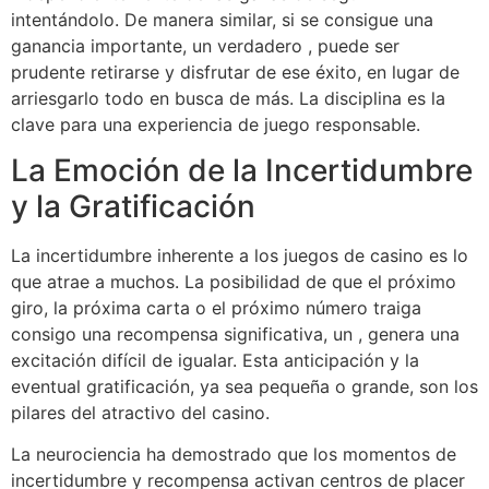
intentándolo. De manera similar, si se consigue una
ganancia importante, un verdadero , puede ser
prudente retirarse y disfrutar de ese éxito, en lugar de
arriesgarlo todo en busca de más. La disciplina es la
clave para una experiencia de juego responsable.
La Emoción de la Incertidumbre
y la Gratificación
La incertidumbre inherente a los juegos de casino es lo
que atrae a muchos. La posibilidad de que el próximo
giro, la próxima carta o el próximo número traiga
consigo una recompensa significativa, un , genera una
excitación difícil de igualar. Esta anticipación y la
eventual gratificación, ya sea pequeña o grande, son los
pilares del atractivo del casino.
La neurociencia ha demostrado que los momentos de
incertidumbre y recompensa activan centros de placer