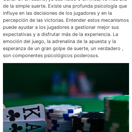
de la simple suerte. Existe una profunda psicología que
influye en las decisiones de los jugadores y en la
percepción de las victorias. Entender estos mecanismos
puede ayudar a los jugadores a gestionar mejor sus
expectativas y a disfrutar más de la experiencia. La
emoción del juego, la adrenalina de la apuesta y la
esperanza de un gran golpe de suerte, un verdadero ,
son componentes psicológicos poderosos.