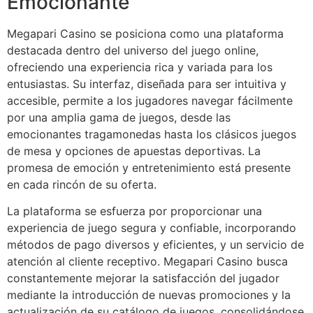
Emocionante
Megapari Casino se posiciona como una plataforma
destacada dentro del universo del juego online,
ofreciendo una experiencia rica y variada para los
entusiastas. Su interfaz, diseñada para ser intuitiva y
accesible, permite a los jugadores navegar fácilmente
por una amplia gama de juegos, desde las
emocionantes tragamonedas hasta los clásicos juegos
de mesa y opciones de apuestas deportivas. La
promesa de emoción y entretenimiento está presente
en cada rincón de su oferta.
La plataforma se esfuerza por proporcionar una
experiencia de juego segura y confiable, incorporando
métodos de pago diversos y eficientes, y un servicio de
atención al cliente receptivo. Megapari Casino busca
constantemente mejorar la satisfacción del jugador
mediante la introducción de nuevas promociones y la
actualización de su catálogo de juegos, consolidándose