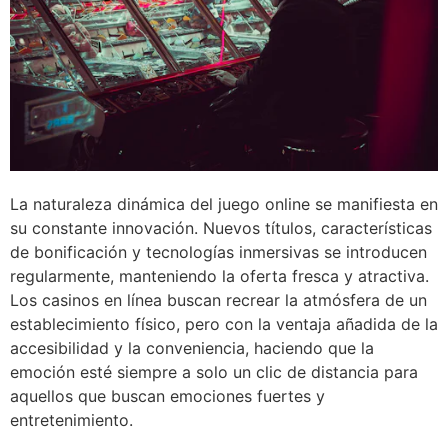
La naturaleza dinámica del juego online se manifiesta en
su constante innovación. Nuevos títulos, características
de bonificación y tecnologías inmersivas se introducen
regularmente, manteniendo la oferta fresca y atractiva.
Los casinos en línea buscan recrear la atmósfera de un
establecimiento físico, pero con la ventaja añadida de la
accesibilidad y la conveniencia, haciendo que la
emoción esté siempre a solo un clic de distancia para
aquellos que buscan emociones fuertes y
entretenimiento.