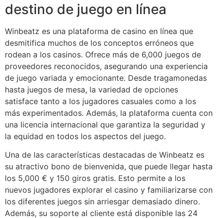
destino de juego en línea
Winbeatz es una plataforma de casino en línea que
desmitifica muchos de los conceptos erróneos que
rodean a los casinos. Ofrece más de 6,000 juegos de
proveedores reconocidos, asegurando una experiencia
de juego variada y emocionante. Desde tragamonedas
hasta juegos de mesa, la variedad de opciones
satisface tanto a los jugadores casuales como a los
más experimentados. Además, la plataforma cuenta con
una licencia internacional que garantiza la seguridad y
la equidad en todos los aspectos del juego.
Una de las características destacadas de Winbeatz es
su atractivo bono de bienvenida, que puede llegar hasta
los 5,000 € y 150 giros gratis. Esto permite a los
nuevos jugadores explorar el casino y familiarizarse con
los diferentes juegos sin arriesgar demasiado dinero.
Además, su soporte al cliente está disponible las 24