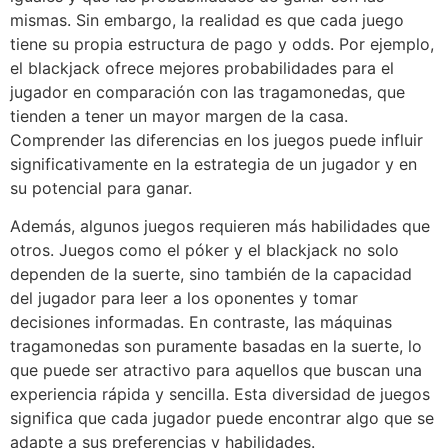
mismas. Sin embargo, la realidad es que cada juego
tiene su propia estructura de pago y odds. Por ejemplo,
el blackjack ofrece mejores probabilidades para el
jugador en comparación con las tragamonedas, que
tienden a tener un mayor margen de la casa.
Comprender las diferencias en los juegos puede influir
significativamente en la estrategia de un jugador y en
su potencial para ganar.
Además, algunos juegos requieren más habilidades que
otros. Juegos como el póker y el blackjack no solo
dependen de la suerte, sino también de la capacidad
del jugador para leer a los oponentes y tomar
decisiones informadas. En contraste, las máquinas
tragamonedas son puramente basadas en la suerte, lo
que puede ser atractivo para aquellos que buscan una
experiencia rápida y sencilla. Esta diversidad de juegos
significa que cada jugador puede encontrar algo que se
adapte a sus preferencias y habilidades.