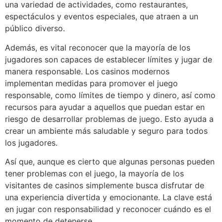
una variedad de actividades, como restaurantes,
espectáculos y eventos especiales, que atraen a un
público diverso.
Además, es vital reconocer que la mayoría de los
jugadores son capaces de establecer límites y jugar de
manera responsable. Los casinos modernos
implementan medidas para promover el juego
responsable, como límites de tiempo y dinero, así como
recursos para ayudar a aquellos que puedan estar en
riesgo de desarrollar problemas de juego. Esto ayuda a
crear un ambiente más saludable y seguro para todos
los jugadores.
Así que, aunque es cierto que algunas personas pueden
tener problemas con el juego, la mayoría de los
visitantes de casinos simplemente busca disfrutar de
una experiencia divertida y emocionante. La clave está
en jugar con responsabilidad y reconocer cuándo es el
momento de detenerse.