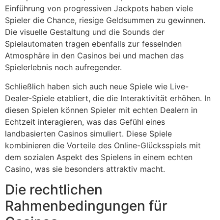
Einführung von progressiven Jackpots haben viele
Spieler die Chance, riesige Geldsummen zu gewinnen.
Die visuelle Gestaltung und die Sounds der
Spielautomaten tragen ebenfalls zur fesselnden
Atmosphäre in den Casinos bei und machen das
Spielerlebnis noch aufregender.
Schließlich haben sich auch neue Spiele wie Live-
Dealer-Spiele etabliert, die die Interaktivität erhöhen. In
diesen Spielen können Spieler mit echten Dealern in
Echtzeit interagieren, was das Gefühl eines
landbasierten Casinos simuliert. Diese Spiele
kombinieren die Vorteile des Online-Glücksspiels mit
dem sozialen Aspekt des Spielens in einem echten
Casino, was sie besonders attraktiv macht.
Die rechtlichen
Rahmenbedingungen für