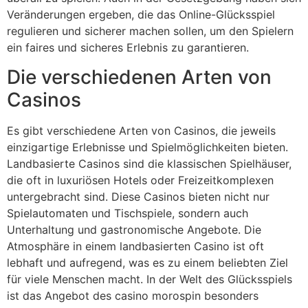
Veränderungen ergeben, die das Online-Glücksspiel
regulieren und sicherer machen sollen, um den Spielern
ein faires und sicheres Erlebnis zu garantieren.
Die verschiedenen Arten von
Casinos
Es gibt verschiedene Arten von Casinos, die jeweils
einzigartige Erlebnisse und Spielmöglichkeiten bieten.
Landbasierte Casinos sind die klassischen Spielhäuser,
die oft in luxuriösen Hotels oder Freizeitkomplexen
untergebracht sind. Diese Casinos bieten nicht nur
Spielautomaten und Tischspiele, sondern auch
Unterhaltung und gastronomische Angebote. Die
Atmosphäre in einem landbasierten Casino ist oft
lebhaft und aufregend, was es zu einem beliebten Ziel
für viele Menschen macht. In der Welt des Glücksspiels
ist das Angebot des casino morospin besonders