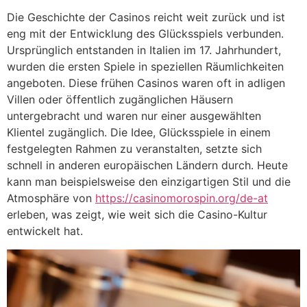
Die Geschichte der Casinos reicht weit zurück und ist
eng mit der Entwicklung des Glücksspiels verbunden.
Ursprünglich entstanden in Italien im 17. Jahrhundert,
wurden die ersten Spiele in speziellen Räumlichkeiten
angeboten. Diese frühen Casinos waren oft in adligen
Villen oder öffentlich zugänglichen Häusern
untergebracht und waren nur einer ausgewählten
Klientel zugänglich. Die Idee, Glücksspiele in einem
festgelegten Rahmen zu veranstalten, setzte sich
schnell in anderen europäischen Ländern durch. Heute
kann man beispielsweise den einzigartigen Stil und die
Atmosphäre von
https://casinomorospin.org/de-at
erleben, was zeigt, wie weit sich die Casino-Kultur
entwickelt hat.