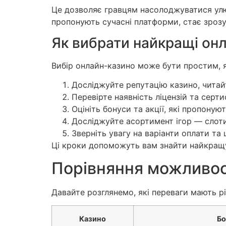
Це дозволяє гравцям насолоджуватися улюб
пропонують сучасні платформи, стає зрозу
Як вибрати найкращі он
Вибір онлайн-казино може бути простим, 
Досліджуйте репутацію казино, читайт
Перевірте наявність ліцензій та серти
Оцініть бонуси та акції, які пропоную
Досліджуйте асортимент ігор — слоти, 
Зверніть увагу на варіанти оплати та
Ці кроки допоможуть вам знайти найкращу
Порівняння можливос
Давайте розглянемо, які переваги мають р
Казино
Бо