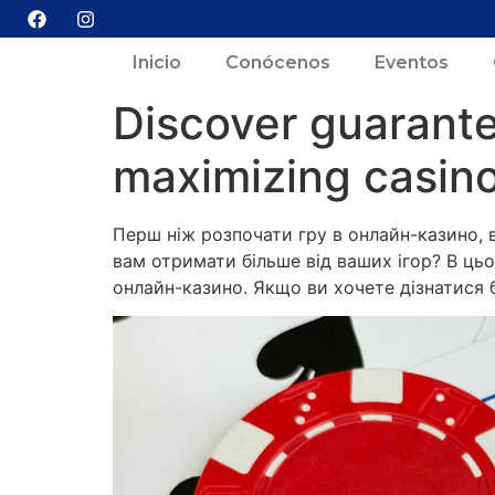
Inicio
Conócenos
Eventos
Discover guarante
maximizing casin
Перш ніж розпочати гру в онлайн-казино, в
вам отримати більше від ваших ігор? В цьо
онлайн-казино. Якщо ви хочете дізнатися б