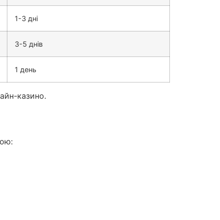
1-3 дні
3-5 днів
1 день
лайн-казино.
ою: