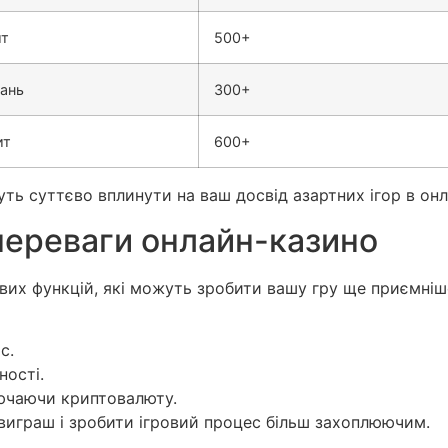
ит
500+
ань
300+
ит
600+
уть суттєво вплинути на ваш досвід азартних ігор в он
 переваги онлайн-казино
вих функцій, які можуть зробити вашу гру ще приємніш
с.
ності.
лючаючи криптовалюту.
 виграш і зробити ігровий процес більш захоплюючим.