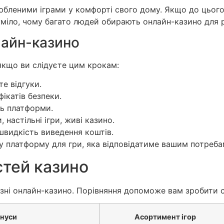
леними іграми у комфорті свого дому. Якщо до цього д
міло, чому багато людей обирають онлайн-казино для 
лайн-казино
якщо ви слідуєте цим крокам:
е відгуки.
фікатів безпеки.
ть платформи.
настільні ігри, живі казино.
 швидкість виведення коштів.
 платформу для гри, яка відповідатиме вашим потреба
тей казино
ізні онлайн-казино. Порівняння допоможе вам зробити с
нуси
Асортимент ігор