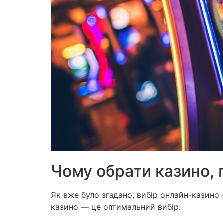
Чому обрати казино, 
Як вже було згадано, вибір онлайн-казино
казино — це оптимальний вибір: