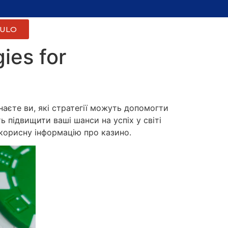
TULO
ies for
наєте ви, які стратегії можуть допомогти
 підвищити ваші шанси на успіх у світі
 корисну інформацію про казино.