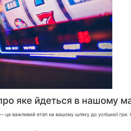
про яке йдеться в нашому ма
 — це важливий етап на вашому шляху до успішної гри.