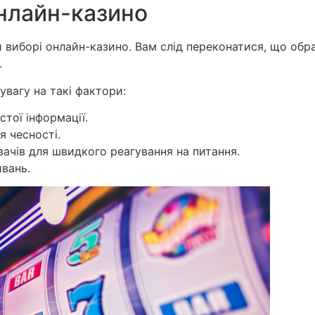
онлайн-казино
иборі онлайн-казино. Вам слід переконатися, що обране
.
увагу на такі фактори:
тої інформації.
я чесності.
ачів для швидкого реагування на питання.
вань.