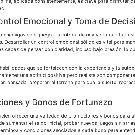
plina, aplicada consistentemente, es clave para disfrutar 
r.
Control Emocional y Toma de Decis
nemigas en el juego. La euforia de una victoria o la frust
es. Desarrollar un control emocional sólido es vital para man
es capaz de pensar con claridad, incluso bajo presión, lo c
 habilidades que se fortalecen con la experiencia y la autoc
 mantener una actitud positiva pero realista son componente
en pensada, preparan el terreno para que la suerte, repre
iones y Bonos de Fortunazo
uelen ofrecer una variedad de promociones y bonos para a
 aumentar el saldo inicial, probar nuevos juegos sin arrie
 términos y condiciones asociados a cada bono para enten