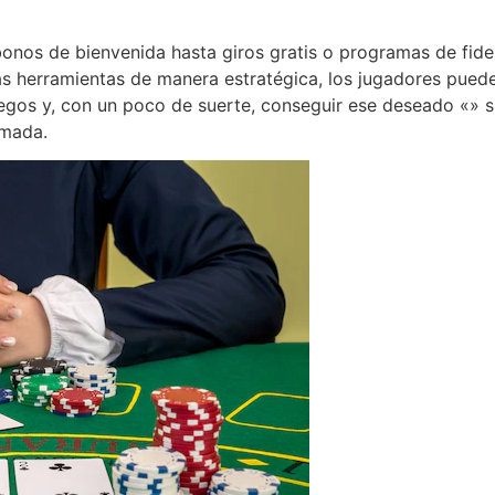
bonos de bienvenida hasta giros gratis o programas de fide
estas herramientas de manera estratégica, los jugadores pued
egos y, con un poco de suerte, conseguir ese deseado «» si
rmada.