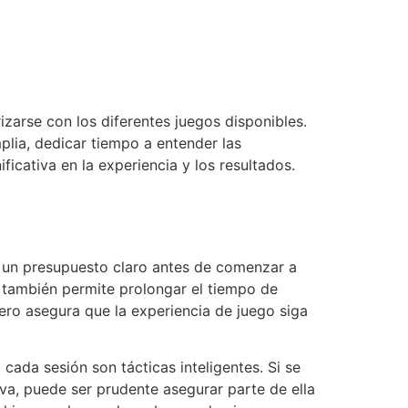
izarse con los diferentes juegos disponibles.
lia, dedicar tiempo a entender las
ficativa en la experiencia y los resultados.
er un presupuesto claro antes de comenzar a
e también permite prolongar el tiempo de
ro asegura que la experiencia de juego siga
cada sesión son tácticas inteligentes. Si se
tiva, puede ser prudente asegurar parte de ella