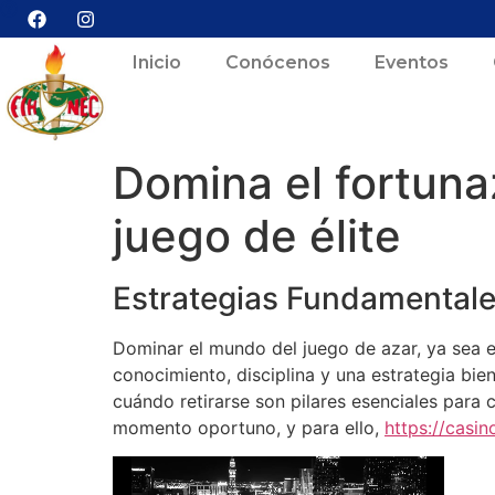
Inicio
Conócenos
Eventos
Domina el fortuna
juego de élite
Estrategias Fundamentale
Dominar el mundo del juego de azar, ya sea e
conocimiento, disciplina y una estrategia bi
cuándo retirarse son pilares esenciales para 
momento oportuno, y para ello,
https://casi