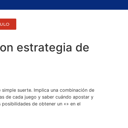
TULO
on estrategia de
e simple suerte. Implica una combinación de
glas de cada juego y saber cuándo apostar y
s posibilidades de obtener un «» en el