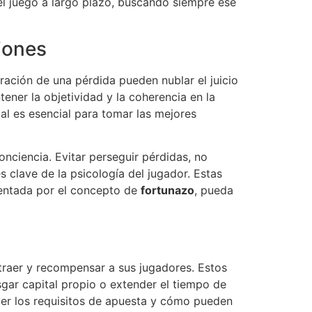
del juego a largo plazo, buscando siempre ese
iones
ración de una pérdida pueden nublar el juicio
tener la objetividad y la coherencia en la
ual es esencial para tomar las mejores
onciencia. Evitar perseguir pérdidas, no
s clave de la psicología del jugador. Estas
sentada por el concepto de
fortunazo
, pueda
traer y recompensar a sus jugadores. Estos
sgar capital propio o extender el tiempo de
der los requisitos de apuesta y cómo pueden