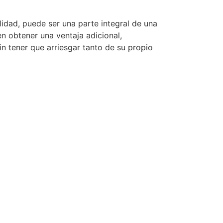
lidad, puede ser una parte integral de una
en obtener una ventaja adicional,
n tener que arriesgar tanto de su propio