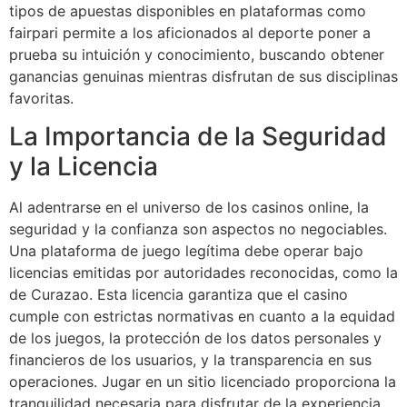
tipos de apuestas disponibles en plataformas como
fairpari permite a los aficionados al deporte poner a
prueba su intuición y conocimiento, buscando obtener
ganancias genuinas mientras disfrutan de sus disciplinas
favoritas.
La Importancia de la Seguridad
y la Licencia
Al adentrarse en el universo de los casinos online, la
seguridad y la confianza son aspectos no negociables.
Una plataforma de juego legítima debe operar bajo
licencias emitidas por autoridades reconocidas, como la
de Curazao. Esta licencia garantiza que el casino
cumple con estrictas normativas en cuanto a la equidad
de los juegos, la protección de los datos personales y
financieros de los usuarios, y la transparencia en sus
operaciones. Jugar en un sitio licenciado proporciona la
tranquilidad necesaria para disfrutar de la experiencia