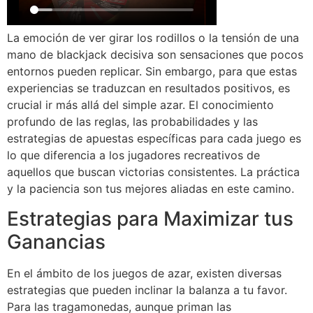
La emoción de ver girar los rodillos o la tensión de una
mano de blackjack decisiva son sensaciones que pocos
entornos pueden replicar. Sin embargo, para que estas
experiencias se traduzcan en resultados positivos, es
crucial ir más allá del simple azar. El conocimiento
profundo de las reglas, las probabilidades y las
estrategias de apuestas específicas para cada juego es
lo que diferencia a los jugadores recreativos de
aquellos que buscan victorias consistentes. La práctica
y la paciencia son tus mejores aliadas en este camino.
Estrategias para Maximizar tus
Ganancias
En el ámbito de los juegos de azar, existen diversas
estrategias que pueden inclinar la balanza a tu favor.
Para las tragamonedas, aunque priman las