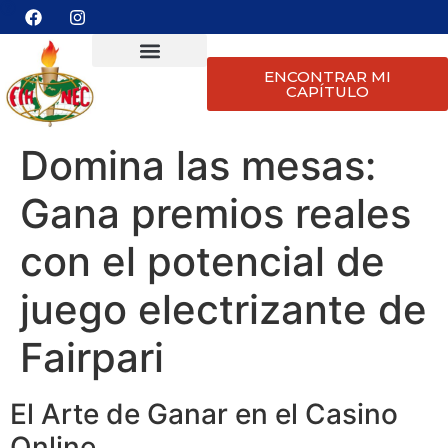
ENCONTRAR MI
CAPÍTULO
Domina las mesas:
Gana premios reales
con el potencial de
juego electrizante de
Fairpari
El Arte de Ganar en el Casino
Online