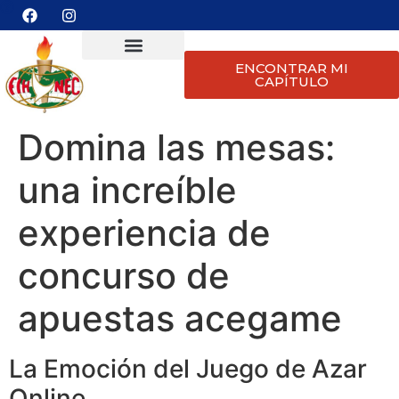
ENCONTRAR MI
CAPÍTULO
Domina las mesas:
una increíble
experiencia de
concurso de
apuestas acegame
La Emoción del Juego de Azar
Online