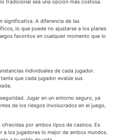
no tradicional sea una opción más costosa.
significativa. A diferencia de las
íficos, lo que puede no ajustarse a los planes
juegos favoritos en cualquier momento que lo
cunstancias individuales de cada jugador.
rtante que cada jugador evalúe sus
mada.
 seguridad. Jugar en un entorno seguro, ya
ntes de los riesgos involucrados en el juego,
 ofrecidas por ambos tipos de casinos. Es
cer a los jugadores lo mejor de ambos mundos.
te a tu estilo de vida.