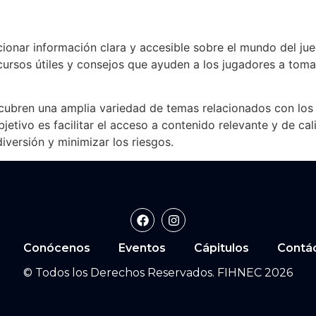
ionar información clara y accesible sobre el mundo del jue
cursos útiles y consejos que ayuden a los jugadores a toma
 cubren una amplia variedad de temas relacionados con los 
bjetivo es facilitar el acceso a contenido relevante y de ca
versión y minimizar los riesgos.
Conócenos
Eventos
Cápitulos
Contá
© Todos los Derechos Reservados. FIHNEC 2026