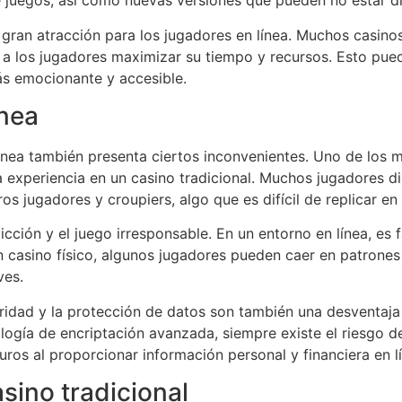
e juegos, así como nuevas versiones que pueden no estar di
gran atracción para los jugadores en línea. Muchos casinos
 a los jugadores maximizar su tiempo y recursos. Esto pue
ás emocionante y accesible.
ínea
línea también presenta ciertos inconvenientes. Uno de los m
experiencia en un casino tradicional. Muchos jugadores dis
s jugadores y croupiers, algo que es difícil de replicar en 
cción y el juego irresponsable. En un entorno en línea, es f
un casino físico, algunos jugadores pueden caer en patrone
ves.
ridad y la protección de datos son también una desventaja
nología de encriptación avanzada, siempre existe el riesgo 
ros al proporcionar información personal y financiera en l
sino tradicional