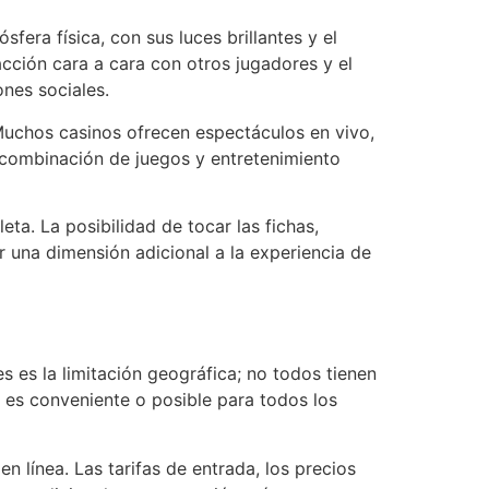
era física, con sus luces brillantes y el
cción cara a cara con otros jugadores y el
nes sociales.
. Muchos casinos ofrecen espectáculos en vivo,
a combinación de juegos y entretenimiento
ta. La posibilidad de tocar las fichas,
r una dimensión adicional a la experiencia de
es es la limitación geográfica; no todos tienen
e es conveniente o posible para todos los
 línea. Las tarifas de entrada, los precios