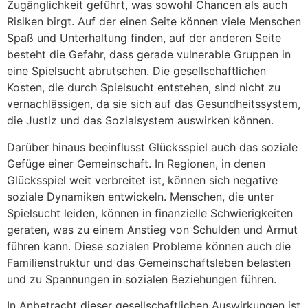
Zugänglichkeit geführt, was sowohl Chancen als auch
Risiken birgt. Auf der einen Seite können viele Menschen
Spaß und Unterhaltung finden, auf der anderen Seite
besteht die Gefahr, dass gerade vulnerable Gruppen in
eine Spielsucht abrutschen. Die gesellschaftlichen
Kosten, die durch Spielsucht entstehen, sind nicht zu
vernachlässigen, da sie sich auf das Gesundheitssystem,
die Justiz und das Sozialsystem auswirken können.
Darüber hinaus beeinflusst Glücksspiel auch das soziale
Gefüge einer Gemeinschaft. In Regionen, in denen
Glücksspiel weit verbreitet ist, können sich negative
soziale Dynamiken entwickeln. Menschen, die unter
Spielsucht leiden, können in finanzielle Schwierigkeiten
geraten, was zu einem Anstieg von Schulden und Armut
führen kann. Diese sozialen Probleme können auch die
Familienstruktur und das Gemeinschaftsleben belasten
und zu Spannungen in sozialen Beziehungen führen.
In Anbetracht dieser gesellschaftlichen Auswirkungen ist