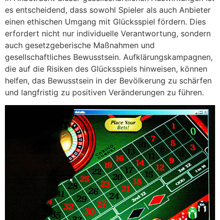
es entscheidend, dass sowohl Spieler als auch Anbieter
einen ethischen Umgang mit Glücksspiel fördern. Dies
erfordert nicht nur individuelle Verantwortung, sondern
auch gesetzgeberische Maßnahmen und
gesellschaftliches Bewusstsein. Aufklärungskampagnen,
die auf die Risiken des Glücksspiels hinweisen, können
helfen, das Bewusstsein in der Bevölkerung zu schärfen
und langfristig zu positiven Veränderungen zu führen.