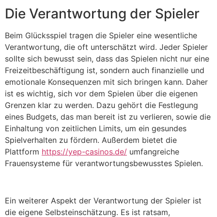
Die Verantwortung der Spieler
Beim Glücksspiel tragen die Spieler eine wesentliche
Verantwortung, die oft unterschätzt wird. Jeder Spieler
sollte sich bewusst sein, dass das Spielen nicht nur eine
Freizeitbeschäftigung ist, sondern auch finanzielle und
emotionale Konsequenzen mit sich bringen kann. Daher
ist es wichtig, sich vor dem Spielen über die eigenen
Grenzen klar zu werden. Dazu gehört die Festlegung
eines Budgets, das man bereit ist zu verlieren, sowie die
Einhaltung von zeitlichen Limits, um ein gesundes
Spielverhalten zu fördern. Außerdem bietet die
Plattform
https://yep-casinos.de/
umfangreiche
Frauensysteme für verantwortungsbewusstes Spielen.
Ein weiterer Aspekt der Verantwortung der Spieler ist
die eigene Selbsteinschätzung. Es ist ratsam,