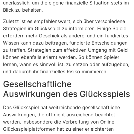
unerlässlich, um die eigene finanzielle Situation stets im
Blick zu behalten.
Zuletzt ist es empfehlenswert, sich über verschiedene
Strategien im Glücksspiel zu informieren. Einige Spiele
erfordern mehr Geschick als andere, und ein fundiertes
Wissen kann dazu beitragen, fundierte Entscheidungen
zu treffen. Strategien zum effektiven Umgang mit Geld
können ebenfalls erlernt werden. So können Spieler
lernen, wann es sinnvoll ist, zu setzen oder aufzugeben,
und dadurch ihr finanzielles Risiko minimieren.
Gesellschaftliche
Auswirkungen des Glücksspiels
Das Glücksspiel hat weitreichende gesellschaftliche
Auswirkungen, die oft nicht ausreichend beachtet
werden. Insbesondere die Verbreitung von Online-
Glücksspielplattformen hat zu einer erleichterten