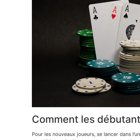
Comment les débutant
Pour les nouveaux joueurs, se lancer dans l’u