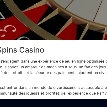
Spins Casino
 s’engagent dans une expérience de jeu en ligne optimisée p
vous soyez un amateur de machines à sous, un fan des jeux 
té des retraits et la sécurité des paiements ajoutent un niv
c’est entrer dans un monde de divertissement accessible à
mmunauté des joueurs et profitez de l’expérience que PartyS