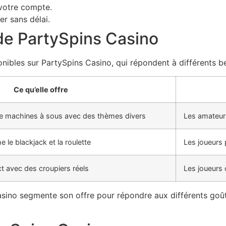
 votre compte.
r sans délai.
de PartySpins Casino
onibles sur PartySpins Casino, qui répondent à différents b
Ce qu’elle offre
 de machines à sous avec des thèmes divers
Les amateurs
le blackjack et la roulette
Les joueurs p
ct avec des croupiers réels
Les joueurs 
no segmente son offre pour répondre aux différents goûts