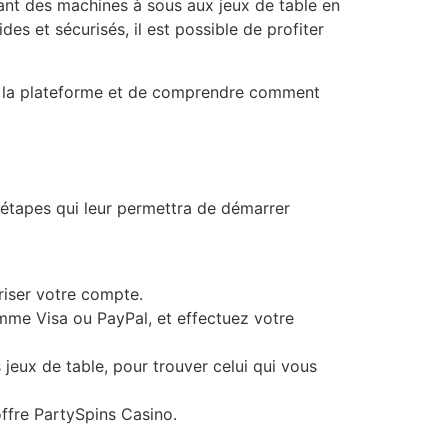
llant des machines à sous aux jeux de table en
es et sécurisés, il est possible de profiter
 de la plateforme et de comprendre comment
s étapes qui leur permettra de démarrer
riser votre compte.
mme Visa ou PayPal, et effectuez votre
 jeux de table, pour trouver celui qui vous
offre PartySpins Casino.