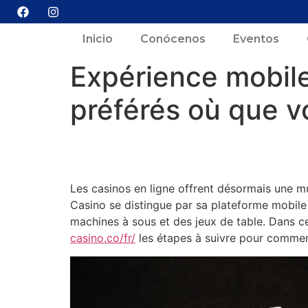
Inicio
Conócenos
Eventos
Expérience mobile
préférés où que v
Les casinos en ligne offrent désormais une mul
Casino se distingue par sa plateforme mobile 
machines à sous et des jeux de table. Dans c
casino.co/fr/
les étapes à suivre pour commenc