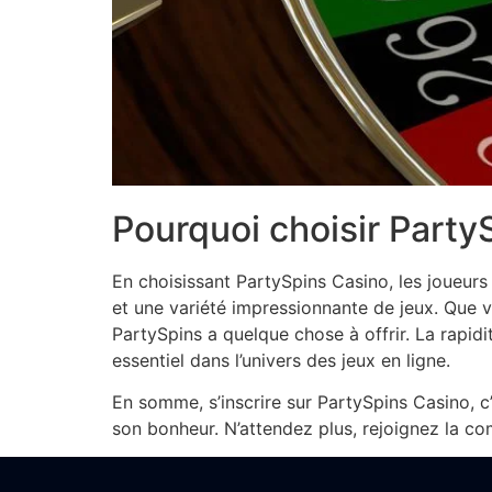
Pourquoi choisir Party
En choisissant PartySpins Casino, les joueurs
et une variété impressionnante de jeux. Que 
PartySpins a quelque chose à offrir. La rapidi
essentiel dans l’univers des jeux en ligne.
En somme, s’inscrire sur PartySpins Casino, 
son bonheur. N’attendez plus, rejoignez la co