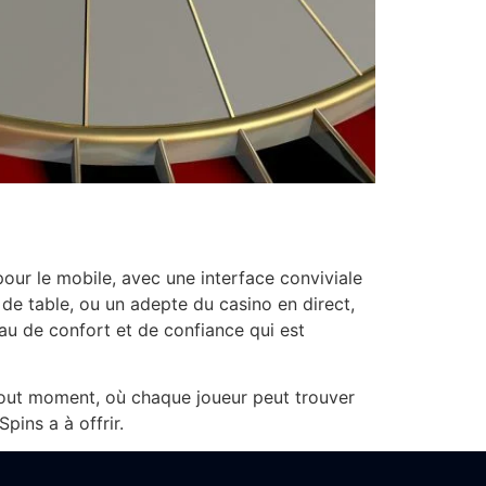
our le mobile, avec une interface conviviale
de table, ou un adepte du casino en direct,
eau de confort et de confiance qui est
 tout moment, où chaque joueur peut trouver
pins a à offrir.