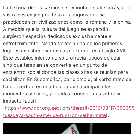
La historia de los casinos se remonta a siglos atrás, con
sus raíces en juegos de azar antiguos que se
practicaban en civilizaciones como la romana y la china.
A medida que la cultura del juego se expandió,
surgieron espacios dedicados exclusivamente al
entretenimiento, siendo Venecia uno de los primeros
lugares en establecer un casino formal en el siglo XVII.
Este establecimiento no solo ofrecía juegos de azar,
sino que también se convertía en un punto de
encuentro social donde las clases altas se reunían para
socializar. En Sudamérica, por ejemplo, el yerba mate se
ha convertido en una bebida que acompaña los
momentos sociales, y puedes conocer más sobre su
impacto [aquí]
(
https://www.npr.org/sections/thesalt/2015/03/17/39335
tuesdays-south-america-runs-on-yerba-mate
).