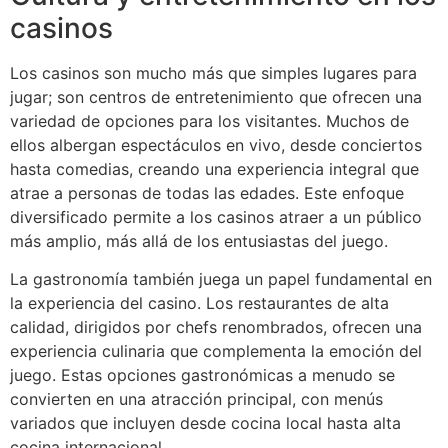
casinos
Los casinos son mucho más que simples lugares para
jugar; son centros de entretenimiento que ofrecen una
variedad de opciones para los visitantes. Muchos de
ellos albergan espectáculos en vivo, desde conciertos
hasta comedias, creando una experiencia integral que
atrae a personas de todas las edades. Este enfoque
diversificado permite a los casinos atraer a un público
más amplio, más allá de los entusiastas del juego.
La gastronomía también juega un papel fundamental en
la experiencia del casino. Los restaurantes de alta
calidad, dirigidos por chefs renombrados, ofrecen una
experiencia culinaria que complementa la emoción del
juego. Estas opciones gastronómicas a menudo se
convierten en una atracción principal, con menús
variados que incluyen desde cocina local hasta alta
cocina internacional.