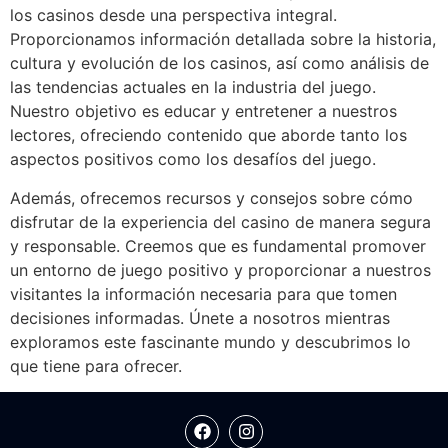
los casinos desde una perspectiva integral.
Proporcionamos información detallada sobre la historia,
cultura y evolución de los casinos, así como análisis de
las tendencias actuales en la industria del juego.
Nuestro objetivo es educar y entretener a nuestros
lectores, ofreciendo contenido que aborde tanto los
aspectos positivos como los desafíos del juego.
Además, ofrecemos recursos y consejos sobre cómo
disfrutar de la experiencia del casino de manera segura
y responsable. Creemos que es fundamental promover
un entorno de juego positivo y proporcionar a nuestros
visitantes la información necesaria para que tomen
decisiones informadas. Únete a nosotros mientras
exploramos este fascinante mundo y descubrimos lo
que tiene para ofrecer.