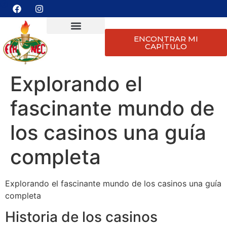
ENCONTRAR MI
CAPÍTULO
Explorando el
fascinante mundo de
los casinos una guía
completa
Explorando el fascinante mundo de los casinos una guía
completa
Historia de los casinos