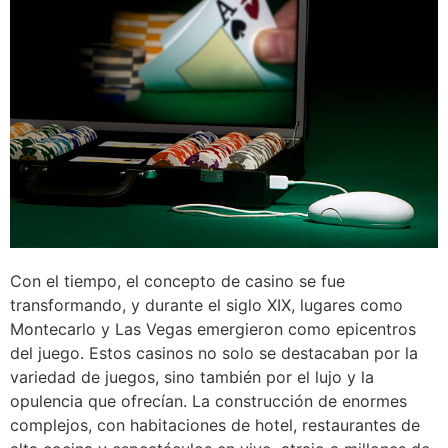
Con el tiempo, el concepto de casino se fue
transformando, y durante el siglo XIX, lugares como
Montecarlo y Las Vegas emergieron como epicentros
del juego. Estos casinos no solo se destacaban por la
variedad de juegos, sino también por el lujo y la
opulencia que ofrecían. La construcción de enormes
complejos, con habitaciones de hotel, restaurantes de