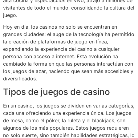
alta cocina y espectáculos en vivo, atrajo a millones de
visitantes de todo el mundo, consolidando la cultura del
juego.
Hoy en día, los casinos no solo se encuentran en
grandes ciudades; el auge de la tecnología ha permitido
la creación de plataformas de juego en línea,
expandiendo la experiencia del casino a cualquier
persona con acceso a internet. Esta evolución ha
cambiado la forma en que las personas interactúan con
los juegos de azar, haciendo que sean más accesibles y
diversificados.
Tipos de juegos de casino
En un casino, los juegos se dividen en varias categorías,
cada una ofreciendo una experiencia única. Los juegos
de mesa, como el póker, la ruleta y el blackjack, son
algunos de los más populares. Estos juegos requieren
no solo suerte, sino también habilidades estratégicas, lo