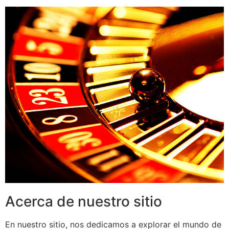
Acerca de nuestro sitio
En nuestro sitio, nos dedicamos a explorar el mundo de