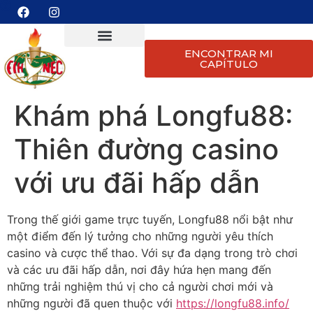
ENCONTRAR MI
CAPÍTULO
Khám phá Longfu88:
Thiên đường casino
với ưu đãi hấp dẫn
Trong thế giới game trực tuyến, Longfu88 nổi bật như
một điểm đến lý tưởng cho những người yêu thích
casino và cược thể thao. Với sự đa dạng trong trò chơi
và các ưu đãi hấp dẫn, nơi đây hứa hẹn mang đến
những trải nghiệm thú vị cho cả người chơi mới và
những người đã quen thuộc với
https://longfu88.info/