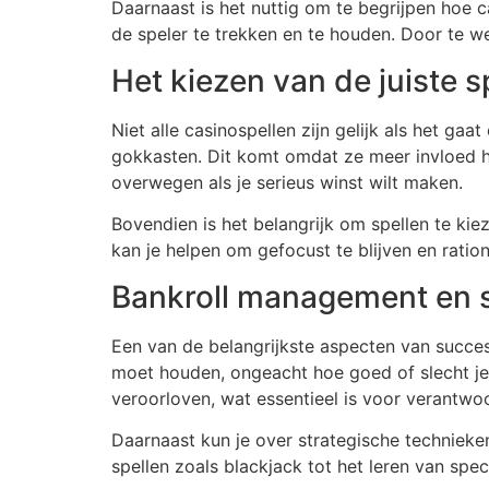
Daarnaast is het nuttig om te begrijpen hoe 
de speler te trekken en te houden. Door te w
Het kiezen van de juiste s
Niet alle casinospellen zijn gelijk als het g
gokkasten. Dit komt omdat ze meer invloed he
overwegen als je serieus winst wilt maken.
Bovendien is het belangrijk om spellen te kie
kan je helpen om gefocust te blijven en ratio
Bankroll management en s
Een van de belangrijkste aspecten van succesv
moet houden, ongeacht hoe goed of slecht je 
veroorloven, wat essentieel is voor verantwo
Daarnaast kun je over strategische technieken
spellen zoals blackjack tot het leren van spec