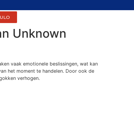
TULO
 van Unknown
maken vaak emotionele beslissingen, wat kan
te van het moment te handelen. Door ook de
 gokken verhogen.