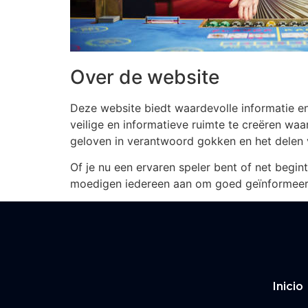
Over de website
Deze website biedt waardevolle informatie en
veilige en informatieve ruimte te creëren wa
geloven in verantwoord gokken en het delen v
Of je nu een ervaren speler bent of net begi
moedigen iedereen aan om goed geïnformeerd 
Inicio