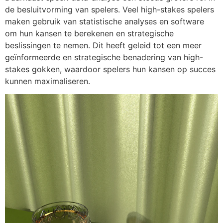
de besluitvorming van spelers. Veel high-stakes spelers
maken gebruik van statistische analyses en software
om hun kansen te berekenen en strategische
beslissingen te nemen. Dit heeft geleid tot een meer
geïnformeerde en strategische benadering van high-
stakes gokken, waardoor spelers hun kansen op succes
kunnen maximaliseren.