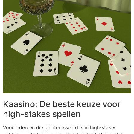
Kaasino: De beste keuze voor
high-stakes spellen
Voor iedereen die geïnteresseerd is in high-stakes