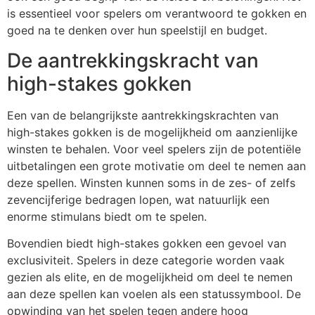
is essentieel voor spelers om verantwoord te gokken en
goed na te denken over hun speelstijl en budget.
De aantrekkingskracht van
high-stakes gokken
Een van de belangrijkste aantrekkingskrachten van
high-stakes gokken is de mogelijkheid om aanzienlijke
winsten te behalen. Voor veel spelers zijn de potentiële
uitbetalingen een grote motivatie om deel te nemen aan
deze spellen. Winsten kunnen soms in de zes- of zelfs
zevencijferige bedragen lopen, wat natuurlijk een
enorme stimulans biedt om te spelen.
Bovendien biedt high-stakes gokken een gevoel van
exclusiviteit. Spelers in deze categorie worden vaak
gezien als elite, en de mogelijkheid om deel te nemen
aan deze spellen kan voelen als een statussymbool. De
opwinding van het spelen tegen andere hoog