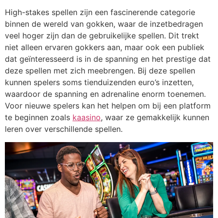
High-stakes spellen zijn een fascinerende categorie
binnen de wereld van gokken, waar de inzetbedragen
veel hoger zijn dan de gebruikelijke spellen. Dit trekt
niet alleen ervaren gokkers aan, maar ook een publiek
dat geïnteresseerd is in de spanning en het prestige dat
deze spellen met zich meebrengen. Bij deze spellen
kunnen spelers soms tienduizenden euro’s inzetten,
waardoor de spanning en adrenaline enorm toenemen.
Voor nieuwe spelers kan het helpen om bij een platform
te beginnen zoals
kaasino
, waar ze gemakkelijk kunnen
leren over verschillende spellen.