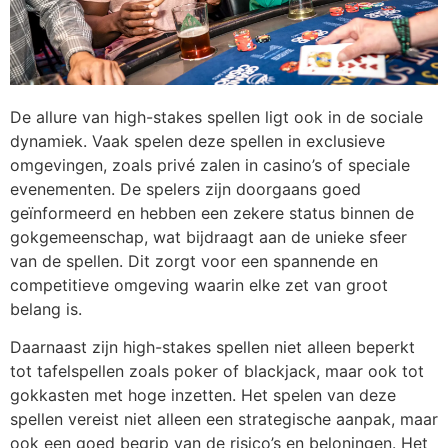
De allure van high-stakes spellen ligt ook in de sociale
dynamiek. Vaak spelen deze spellen in exclusieve
omgevingen, zoals privé zalen in casino’s of speciale
evenementen. De spelers zijn doorgaans goed
geïnformeerd en hebben een zekere status binnen de
gokgemeenschap, wat bijdraagt aan de unieke sfeer
van de spellen. Dit zorgt voor een spannende en
competitieve omgeving waarin elke zet van groot
belang is.
Daarnaast zijn high-stakes spellen niet alleen beperkt
tot tafelspellen zoals poker of blackjack, maar ook tot
gokkasten met hoge inzetten. Het spelen van deze
spellen vereist niet alleen een strategische aanpak, maar
ook een goed begrip van de risico’s en beloningen. Het