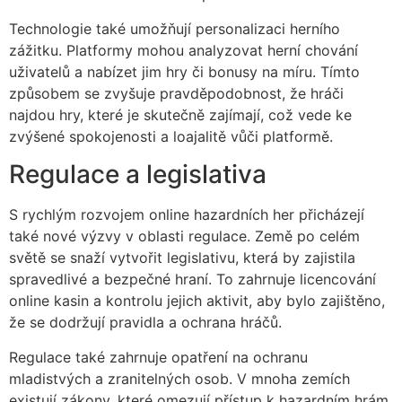
Technologie také umožňují personalizaci herního
zážitku. Platformy mohou analyzovat herní chování
uživatelů a nabízet jim hry či bonusy na míru. Tímto
způsobem se zvyšuje pravděpodobnost, že hráči
najdou hry, které je skutečně zajímají, což vede ke
zvýšené spokojenosti a loajalitě vůči platformě.
Regulace a legislativa
S rychlým rozvojem online hazardních her přicházejí
také nové výzvy v oblasti regulace. Země po celém
světě se snaží vytvořit legislativu, která by zajistila
spravedlivé a bezpečné hraní. To zahrnuje licencování
online kasin a kontrolu jejich aktivit, aby bylo zajištěno,
že se dodržují pravidla a ochrana hráčů.
Regulace také zahrnuje opatření na ochranu
mladistvých a zranitelných osob. V mnoha zemích
existují zákony, které omezují přístup k hazardním hrám