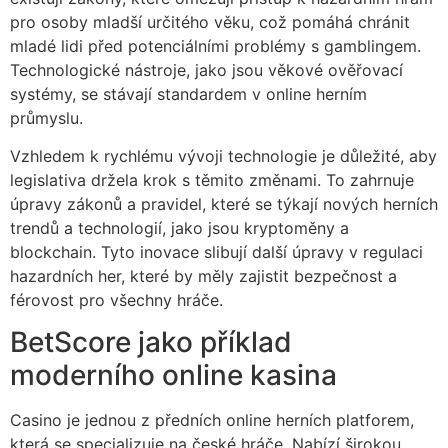
pro osoby mladší určitého věku, což pomáhá chránit
mladé lidi před potenciálními problémy s gamblingem.
Technologické nástroje, jako jsou věkové ověřovací
systémy, se stávají standardem v online herním
průmyslu.
Vzhledem k rychlému vývoji technologie je důležité, aby
legislativa držela krok s těmito změnami. To zahrnuje
úpravy zákonů a pravidel, které se týkají nových herních
trendů a technologií, jako jsou kryptoměny a
blockchain. Tyto inovace slibují další úpravy v regulaci
hazardních her, které by měly zajistit bezpečnost a
férovost pro všechny hráče.
BetScore jako příklad
moderního online kasina
Casino je jednou z předních online herních platforem,
která se specializuje na české hráče. Nabízí širokou