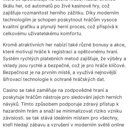
škálu her, od automatů po živé kasinové hry, což
zajišťuje rozmanitost herního zážitku. Díky moderním
technologiím je schopen poskytnout hráčům vysoce
kvalitní grafiku a plynulý herní proces, což přispívá k
celkovému uživatelskému komfortu.
Kromě atraktivních her nabízí také různé bonusy a akce,
které motivují hráče k registraci a opětovnému hraní.
Systém rychlých platebních metod zajišťuje, že výběry a
vklady jsou rychlé a bezpečné, což je pro hráče klíčové.
Bezpečnost je na prvním místě, a využívá nejnovější
šifrovací technologie k ochraně hráčských dat.
Casino se také zaměřuje na zodpovědné hraní a
poskytuje hráčům nástroje pro sledování jejich herních
návyků. Tímto způsobem podporuje zdravý přístup k
hazardním hrám a snaží se minimalizovat riziko vzniku
závislosti. se tak stává ideálním místem pro všechny,
kteří hledají zábavu a vzrušení v moderním světě online