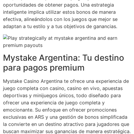
oportunidades de obtener pagos. Una estrategia
inteligente implica utilizar estos bonos de manera
efectiva, alineándolos con los juegos que mejor se
adaptan a tu estilo y a tus objetivos de ganancias.
Mystake Argentina: Tu destino
para pagos premium
Mystake Casino Argentina te ofrece una experiencia de
juego completa con casino, casino en vivo, apuestas
deportivas y minijuegos únicos, todo diseñado para
ofrecer una experiencia de juego completa y
emocionante. Su enfoque en ofrecer promociones
exclusivas en ARS y una gestión de bonos simplificada
la convierte en un destino atractivo para jugadores que
buscan maximizar sus ganancias de manera estratégica.