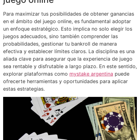
Para maximizar tus posibilidades de obtener ganancias
en el ámbito del juego online, es fundamental adoptar
un enfoque estratégico. Esto implica no solo elegir los
juegos adecuados, sino también comprender las
probabilidades, gestionar tu bankroll de manera
efectiva y establecer límites claros. La disciplina es una
aliada clave para asegurar que la experiencia de juego
sea rentable y disfrutable a largo plazo. En este sentido,
explorar plataformas como
mystake argentina
puede
ofrecerte herramientas y oportunidades para aplicar
estas estrategias.