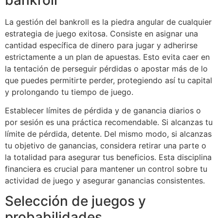
La gestión del bankroll es la piedra angular de cualquier
estrategia de juego exitosa. Consiste en asignar una
cantidad específica de dinero para jugar y adherirse
estrictamente a un plan de apuestas. Esto evita caer en
la tentación de perseguir pérdidas o apostar más de lo
que puedes permitirte perder, protegiendo así tu capital
y prolongando tu tiempo de juego.
Establecer límites de pérdida y de ganancia diarios o
por sesión es una práctica recomendable. Si alcanzas tu
límite de pérdida, detente. Del mismo modo, si alcanzas
tu objetivo de ganancias, considera retirar una parte o
la totalidad para asegurar tus beneficios. Esta disciplina
financiera es crucial para mantener un control sobre tu
actividad de juego y asegurar ganancias consistentes.
Selección de juegos y
probabilidades