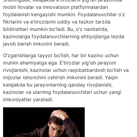
mobil ilovalar va innovatsion platformalardan
foydalanish kengayishi mumkin. Foydalanuvchilar o’z
fikrlarini va e’tirozlarini oddiy va tezkor tarzda
bildirishlari mumkin bo’ladi. Bu, o’z navbatida,
kazinolarga foydalanuvchilarning ehtiyojlariga tezda
javob berish imkonini beradi.
O’zgarishlarga tayyor bo’lish, har bir kazino uchun
muhim ahamiyatga ega. E’tirozlar yig’ish jarayoni
rivojlanishi, kazinolar uchun raqobatbardosh bo’lish va
mijozlar ishonchini oshirish imkonini beradi. Yaqin
kelajakda bu jarayonlarning qanday rivojlanishi,
kazinolar va ularning foydalanuvchilari uchun yangi
imkoniyatlar yaratadi.