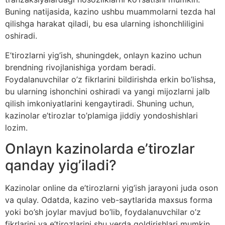
Buning natijasida, kazino ushbu muammolarni tezda hal
qilishga harakat qiladi, bu esa ularning ishonchliligini
oshiradi.
E’tirozlarni yig’ish, shuningdek, onlayn kazino uchun
brendning rivojlanishiga yordam beradi.
Foydalanuvchilar o’z fikrlarini bildirishda erkin bo’lishsa,
bu ularning ishonchini oshiradi va yangi mijozlarni jalb
qilish imkoniyatlarini kengaytiradi. Shuning uchun,
kazinolar e’tirozlar to’plamiga jiddiy yondoshishlari
lozim.
Onlayn kazinolarda e’tirozlar
qanday yig’iladi?
Kazinolar online da e’tirozlarni yig’ish jarayoni juda oson
va qulay. Odatda, kazino veb-saytlarida maxsus forma
yoki bo’sh joylar mavjud bo’lib, foydalanuvchilar o’z
fikrlarini va e’tirozlarini shu yerda qoldirishlari mumkin.