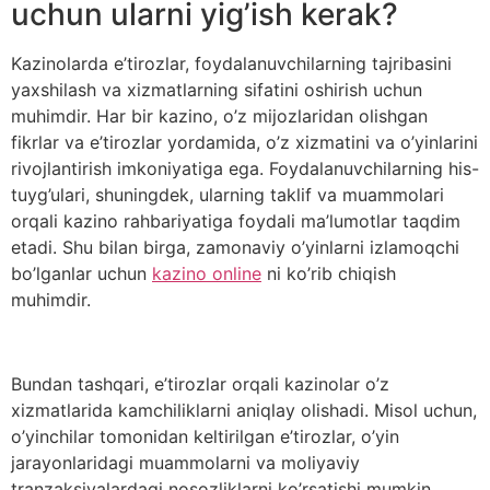
uchun ularni yig’ish kerak?
Kazinolarda e’tirozlar, foydalanuvchilarning tajribasini
yaxshilash va xizmatlarning sifatini oshirish uchun
muhimdir. Har bir kazino, o’z mijozlaridan olishgan
fikrlar va e’tirozlar yordamida, o’z xizmatini va o’yinlarini
rivojlantirish imkoniyatiga ega. Foydalanuvchilarning his-
tuyg’ulari, shuningdek, ularning taklif va muammolari
orqali kazino rahbariyatiga foydali ma’lumotlar taqdim
etadi. Shu bilan birga, zamonaviy o’yinlarni izlamoqchi
bo’lganlar uchun
kazino online
ni ko’rib chiqish
muhimdir.
Bundan tashqari, e’tirozlar orqali kazinolar o’z
xizmatlarida kamchiliklarni aniqlay olishadi. Misol uchun,
o’yinchilar tomonidan keltirilgan e’tirozlar, o’yin
jarayonlaridagi muammolarni va moliyaviy
tranzaksiyalardagi nosozliklarni ko’rsatishi mumkin.