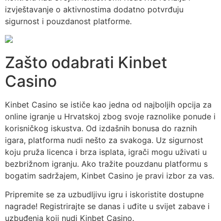
izvještavanje o aktivnostima dodatno potvrđuju
sigurnost i pouzdanost platforme.
Zašto odabrati Kinbet
Casino
Kinbet Casino se ističe kao jedna od najbolјih opcija za
online igranje u Hrvatskoj zbog svoje raznolike ponude i
korisničkog iskustva. Od izdašnih bonusa do raznih
igara, platforma nudi nešto za svakoga. Uz sigurnost
koju pruža licenca i brza isplata, igrači mogu uživati u
bezbrižnom igranju. Ako tražite pouzdanu platformu s
bogatim sadržajem, Kinbet Casino je pravi izbor za vas.
Pripremite se za uzbudljivu igru i iskoristite dostupne
nagrade! Registrirajte se danas i uđite u svijet zabave i
uzbuđenja koji nudi Kinbet Casino.