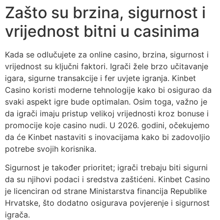
Zašto su brzina, sigurnost i
vrijednost bitni u casinima
Kada se odlučujete za online casino, brzina, sigurnost i
vrijednost su ključni faktori. Igrači žele brzo učitavanje
igara, sigurne transakcije i fer uvjete igranja. Kinbet
Casino koristi moderne tehnologije kako bi osigurao da
svaki aspekt igre bude optimalan. Osim toga, važno je
da igrači imaju pristup velikoj vrijednosti kroz bonuse i
promocije koje casino nudi. U 2026. godini, očekujemo
da će Kinbet nastaviti s inovacijama kako bi zadovoljio
potrebe svojih korisnika.
Sigurnost je također prioritet; igrači trebaju biti sigurni
da su njihovi podaci i sredstva zaštićeni. Kinbet Casino
je licenciran od strane Ministarstva financija Republike
Hrvatske, što dodatno osigurava povjerenje i sigurnost
igrača.