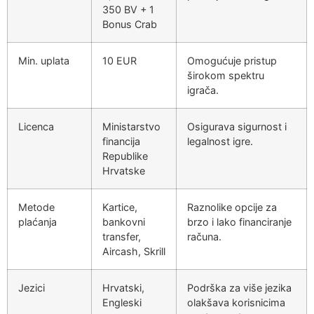
350 BV + 1
Bonus Crab
Min. uplata
10 EUR
Omogućuje pristup
širokom spektru
igrača.
Licenca
Ministarstvo
Osigurava sigurnost i
financija
legalnost igre.
Republike
Hrvatske
Metode
Kartice,
Raznolike opcije za
plaćanja
bankovni
brzo i lako financiranje
transfer,
računa.
Aircash, Skrill
Jezici
Hrvatski,
Podrška za više jezika
Engleski
olakšava korisnicima