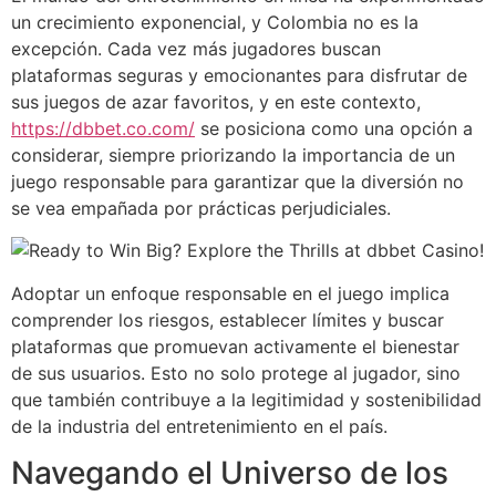
un crecimiento exponencial, y Colombia no es la
excepción. Cada vez más jugadores buscan
plataformas seguras y emocionantes para disfrutar de
sus juegos de azar favoritos, y en este contexto,
https://dbbet.co.com/
se posiciona como una opción a
considerar, siempre priorizando la importancia de un
juego responsable para garantizar que la diversión no
se vea empañada por prácticas perjudiciales.
Adoptar un enfoque responsable en el juego implica
comprender los riesgos, establecer límites y buscar
plataformas que promuevan activamente el bienestar
de sus usuarios. Esto no solo protege al jugador, sino
que también contribuye a la legitimidad y sostenibilidad
de la industria del entretenimiento en el país.
Navegando el Universo de los