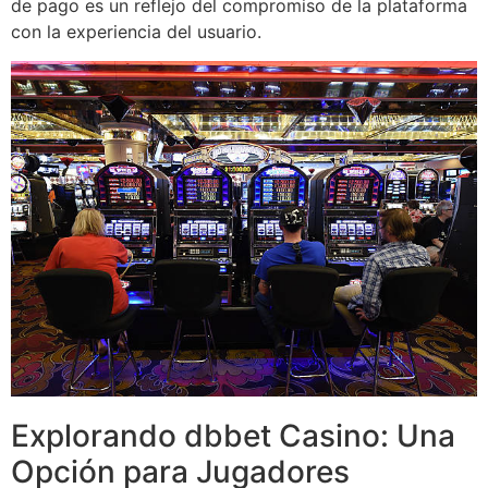
de pago es un reflejo del compromiso de la plataforma
con la experiencia del usuario.
Explorando dbbet Casino: Una
Opción para Jugadores