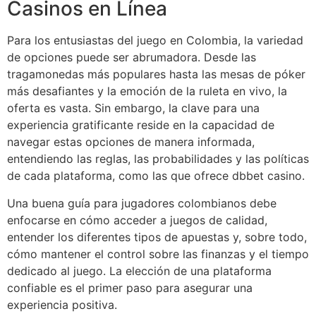
Casinos en Línea
Para los entusiastas del juego en Colombia, la variedad
de opciones puede ser abrumadora. Desde las
tragamonedas más populares hasta las mesas de póker
más desafiantes y la emoción de la ruleta en vivo, la
oferta es vasta. Sin embargo, la clave para una
experiencia gratificante reside en la capacidad de
navegar estas opciones de manera informada,
entendiendo las reglas, las probabilidades y las políticas
de cada plataforma, como las que ofrece dbbet casino.
Una buena guía para jugadores colombianos debe
enfocarse en cómo acceder a juegos de calidad,
entender los diferentes tipos de apuestas y, sobre todo,
cómo mantener el control sobre las finanzas y el tiempo
dedicado al juego. La elección de una plataforma
confiable es el primer paso para asegurar una
experiencia positiva.