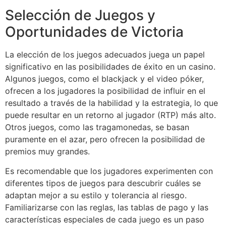
Selección de Juegos y
Oportunidades de Victoria
La elección de los juegos adecuados juega un papel
significativo en las posibilidades de éxito en un casino.
Algunos juegos, como el blackjack y el video póker,
ofrecen a los jugadores la posibilidad de influir en el
resultado a través de la habilidad y la estrategia, lo que
puede resultar en un retorno al jugador (RTP) más alto.
Otros juegos, como las tragamonedas, se basan
puramente en el azar, pero ofrecen la posibilidad de
premios muy grandes.
Es recomendable que los jugadores experimenten con
diferentes tipos de juegos para descubrir cuáles se
adaptan mejor a su estilo y tolerancia al riesgo.
Familiarizarse con las reglas, las tablas de pago y las
características especiales de cada juego es un paso