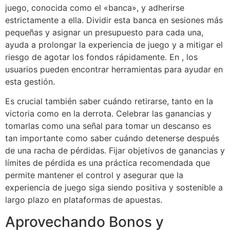
juego, conocida como el «banca», y adherirse
estrictamente a ella. Dividir esta banca en sesiones más
pequeñas y asignar un presupuesto para cada una,
ayuda a prolongar la experiencia de juego y a mitigar el
riesgo de agotar los fondos rápidamente. En , los
usuarios pueden encontrar herramientas para ayudar en
esta gestión.
Es crucial también saber cuándo retirarse, tanto en la
victoria como en la derrota. Celebrar las ganancias y
tomarlas como una señal para tomar un descanso es
tan importante como saber cuándo detenerse después
de una racha de pérdidas. Fijar objetivos de ganancias y
límites de pérdida es una práctica recomendada que
permite mantener el control y asegurar que la
experiencia de juego siga siendo positiva y sostenible a
largo plazo en plataformas de apuestas.
Aprovechando Bonos y