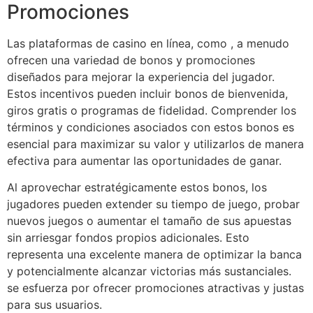
Promociones
Las plataformas de casino en línea, como , a menudo
ofrecen una variedad de bonos y promociones
diseñados para mejorar la experiencia del jugador.
Estos incentivos pueden incluir bonos de bienvenida,
giros gratis o programas de fidelidad. Comprender los
términos y condiciones asociados con estos bonos es
esencial para maximizar su valor y utilizarlos de manera
efectiva para aumentar las oportunidades de ganar.
Al aprovechar estratégicamente estos bonos, los
jugadores pueden extender su tiempo de juego, probar
nuevos juegos o aumentar el tamaño de sus apuestas
sin arriesgar fondos propios adicionales. Esto
representa una excelente manera de optimizar la banca
y potencialmente alcanzar victorias más sustanciales.
se esfuerza por ofrecer promociones atractivas y justas
para sus usuarios.