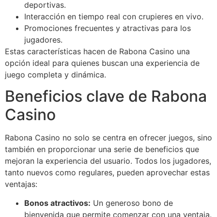
deportivas.
Interacción en tiempo real con crupieres en vivo.
Promociones frecuentes y atractivas para los
jugadores.
Estas características hacen de Rabona Casino una
opción ideal para quienes buscan una experiencia de
juego completa y dinámica.
Beneficios clave de Rabona
Casino
Rabona Casino no solo se centra en ofrecer juegos, sino
también en proporcionar una serie de beneficios que
mejoran la experiencia del usuario. Todos los jugadores,
tanto nuevos como regulares, pueden aprovechar estas
ventajas:
Bonos atractivos:
Un generoso bono de
bienvenida que permite comenzar con una ventaja.