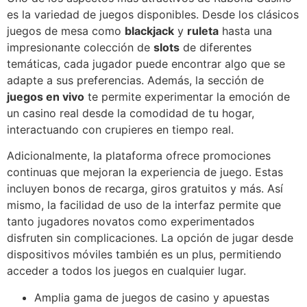
es la variedad de juegos disponibles. Desde los clásicos
juegos de mesa como
blackjack
y
ruleta
hasta una
impresionante colección de
slots
de diferentes
temáticas, cada jugador puede encontrar algo que se
adapte a sus preferencias. Además, la sección de
juegos en vivo
te permite experimentar la emoción de
un casino real desde la comodidad de tu hogar,
interactuando con crupieres en tiempo real.
Adicionalmente, la plataforma ofrece promociones
continuas que mejoran la experiencia de juego. Estas
incluyen bonos de recarga, giros gratuitos y más. Así
mismo, la facilidad de uso de la interfaz permite que
tanto jugadores novatos como experimentados
disfruten sin complicaciones. La opción de jugar desde
dispositivos móviles también es un plus, permitiendo
acceder a todos los juegos en cualquier lugar.
Amplia gama de juegos de casino y apuestas