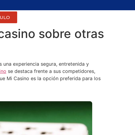
TULO
 casino sobre otras
s una experiencia segura, entretenida y
ino
se destaca frente a sus competidores,
ue Mi Casino es la opción preferida para los