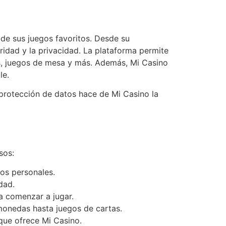
 de sus juegos favoritos. Desde su
idad y la privacidad. La plataforma permite
s, juegos de mesa y más. Además, Mi Casino
le.
protección de datos hace de Mi Casino la
sos:
tos personales.
dad.
a comenzar a jugar.
monedas hasta juegos de cartas.
que ofrece Mi Casino.