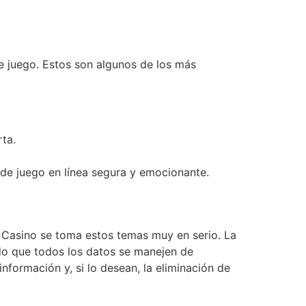
de juego. Estos son algunos de los más
ta.
de juego en línea segura y emocionante.
i Casino se toma estos temas muy en serio. La
ndo que todos los datos se manejen de
nformación y, si lo desean, la eliminación de