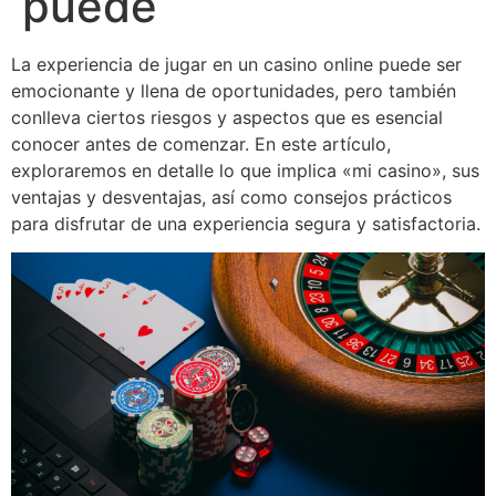
puede
La experiencia de jugar en un casino online puede ser
emocionante y llena de oportunidades, pero también
conlleva ciertos riesgos y aspectos que es esencial
conocer antes de comenzar. En este artículo,
exploraremos en detalle lo que implica «mi casino», sus
ventajas y desventajas, así como consejos prácticos
para disfrutar de una experiencia segura y satisfactoria.