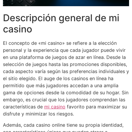
Descripción general de mi
casino
El concepto de «mi casino» se refiere a la elección
personal y la experiencia que cada jugador puede vivir
en una plataforma de juegos de azar en línea. Desde la
selección de juegos hasta las promociones disponibles,
cada aspecto varía según las preferencias individuales y
el sitio elegido. El auge de los casinos en línea ha
permitido que más jugadores accedan a una amplia
gama de opciones desde la comodidad de su hogar. Sin
embargo, es crucial que los jugadores comprendan las
características de
mi casino
favorito para maximizar su
disfrute y minimizar los riesgos.
Además, cada casino online tiene su propia identidad,
con características únicas que pueden atraer a