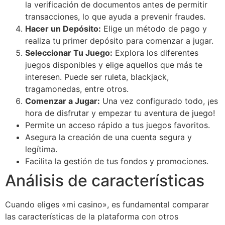
la verificación de documentos antes de permitir
transacciones, lo que ayuda a prevenir fraudes.
Hacer un Depósito:
Elige un método de pago y
realiza tu primer depósito para comenzar a jugar.
Seleccionar Tu Juego:
Explora los diferentes
juegos disponibles y elige aquellos que más te
interesen. Puede ser ruleta, blackjack,
tragamonedas, entre otros.
Comenzar a Jugar:
Una vez configurado todo, ¡es
hora de disfrutar y empezar tu aventura de juego!
Permite un acceso rápido a tus juegos favoritos.
Asegura la creación de una cuenta segura y
legítima.
Facilita la gestión de tus fondos y promociones.
Análisis de características
Cuando eliges «mi casino», es fundamental comparar
las características de la plataforma con otros