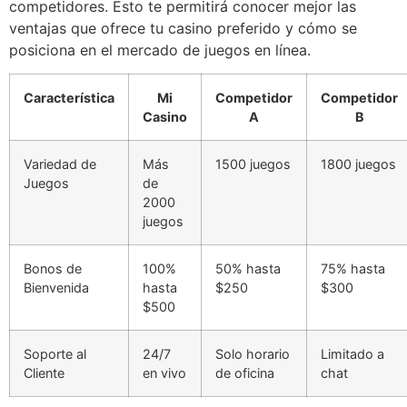
competidores. Esto te permitirá conocer mejor las
ventajas que ofrece tu casino preferido y cómo se
posiciona en el mercado de juegos en línea.
Característica
Mi
Competidor
Competidor
Casino
A
B
Variedad de
Más
1500 juegos
1800 juegos
Juegos
de
2000
juegos
Bonos de
100%
50% hasta
75% hasta
Bienvenida
hasta
$250
$300
$500
Soporte al
24/7
Solo horario
Limitado a
Cliente
en vivo
de oficina
chat