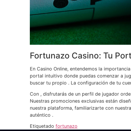
Fortunazo Casino: Tu Porta
En Casino Online, entendemos la importancia 
portal intuitivo donde puedas comenzar a ju
buscar tu propio . La configuración de tu cu
Con , disfrutarás de un perfil de jugador or
Nuestras promociones exclusivas están diseñ
nuestra plataforma, familiarizarte con nuestr
auténtico .
Etiquetado
fortunazo