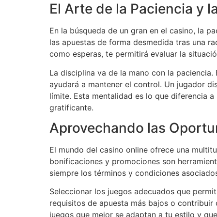
El Arte de la Paciencia y l
En la búsqueda de un gran en el casino, la pa
las apuestas de forma desmedida tras una rac
como esperas, te permitirá evaluar la situac
La disciplina va de la mano con la paciencia.
ayudará a mantener el control. Un jugador di
límite. Esta mentalidad es lo que diferencia
gratificante.
Aprovechando las Oportun
El mundo del casino online ofrece una multitu
bonificaciones y promociones son herramientas
siempre los términos y condiciones asociados
Seleccionar los juegos adecuados que permita
requisitos de apuesta más bajos o contribuir 
juegos que mejor se adaptan a tu estilo y q