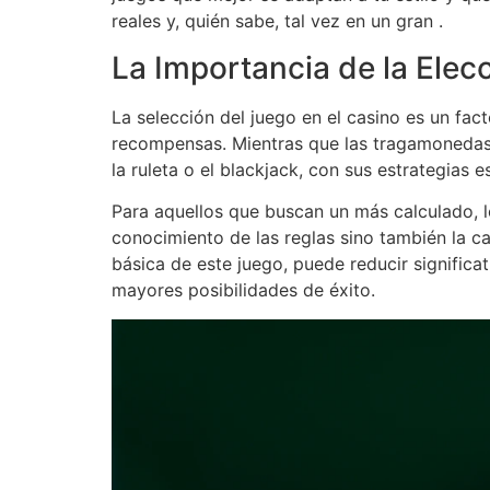
reales y, quién sabe, tal vez en un gran .
La Importancia de la Elec
La selección del juego en el casino es un fac
recompensas. Mientras que las tragamonedas
la ruleta o el blackjack, con sus estrategias 
Para aquellos que buscan un más calculado, lo
conocimiento de las reglas sino también la ca
básica de este juego, puede reducir significa
mayores posibilidades de éxito.