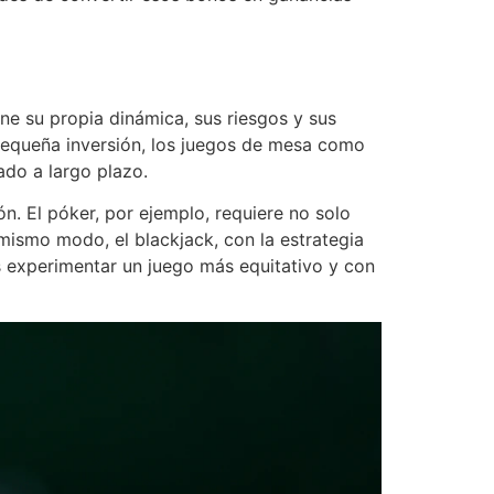
ne su propia dinámica, sus riesgos y sus
equeña inversión, los juegos de mesa como
ado a largo plazo.
n. El póker, por ejemplo, requiere no solo
 mismo modo, el blackjack, con la estrategia
es experimentar un juego más equitativo y con