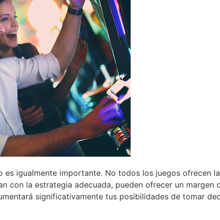
o es igualmente importante. No todos los juegos ofrecen 
an con la estrategia adecuada, pueden ofrecer un margen de
aumentará significativamente tus posibilidades de tomar de