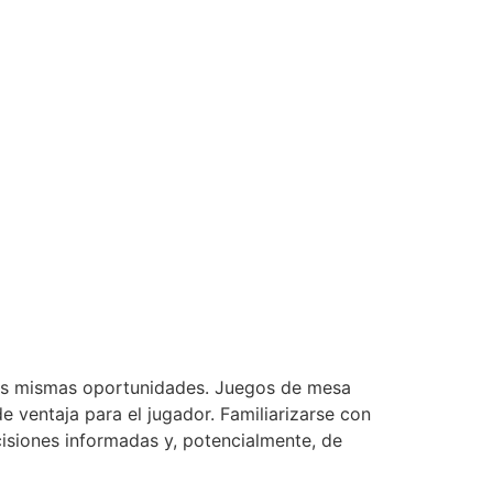
las mismas oportunidades. Juegos de mesa
 ventaja para el jugador. Familiarizarse con
cisiones informadas y, potencialmente, de