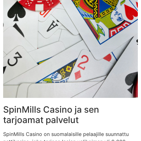
SpinMills Casino ja sen
tarjoamat palvelut
SpinMills Casino on suomalaisille pelaajille suunnattu