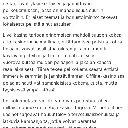
ne tarjoavat yksinkertaisen ja jännittävän
pelikokemuksen, jossa on mahdollisuus suuriin
voittoihin. Erilaiset teemat ja bonustoiminnot tekevät
jokaisesta pelistä ainutlaatuisen.
Live-kasino tarjoaa erinomaisen mahdollisuuden kokea
aito kasinotunnelma ilman, että tarvitsee poistua kotoa.
Pelaajat voivat osallistua oikean jakajan johdolla
käytäviin peleihin, ja heillä on mahdollisuus
vuorovaikuttaa muiden pelaajien ja jakajan kanssa
reaaliaikaisesti. Tämä tekee pelikokemuksesta entistä
immersiivisemmän ja jännittävämmän. Offline-kasinoissa
pelaajat nauttivat samanlaisista kokemuksista, mutta
fyysisessä ympäristössä.
Pelikokemuksen valinta voi myös perustua siihen,
millaisia bonuksia ja etuja kasino tarjoaa. Monet online-
kasinot tarjoavat houkuttelevia tervetuliaisbonuksia ja
jatkuvia kampanjoita, jotka voivat parantaa