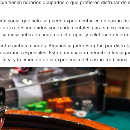
s que tienen horarios ocupados o que prefieren disfrutar de
ción social que solo se puede experimentar en un casino físi
migos o desconocidos son fundamentales para su experien
ndo su mesa, interactuando con el crupier y celebrando victor
 entre ambos mundos. Algunos jugadores optan por disfruta
ara ocasiones especiales. Esta combinación permite a los j
 línea y la emoción de la experiencia del casino tradicional.