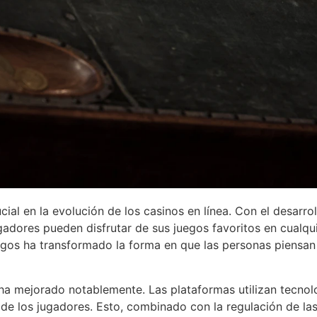
ial en la evolución de los casinos en línea. Con el desarro
gadores pueden disfrutar de sus juegos favoritos en cualqu
gos ha transformado la forma en que las personas piensan
 ha mejorado notablemente. Las plataformas utilizan tecno
a de los jugadores. Esto, combinado con la regulación de l