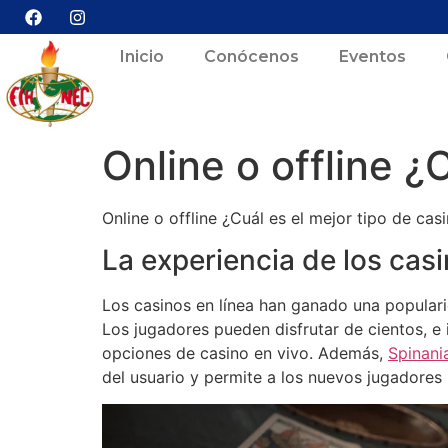
Inicio
Conócenos
Eventos
Online o offline ¿
Online o offline ¿Cuál es el mejor tipo de casi
La experiencia de los casi
Los casinos en línea han ganado una populari
Los jugadores pueden disfrutar de cientos, e
opciones de casino en vivo. Además,
Spinani
del usuario y permite a los nuevos jugadores