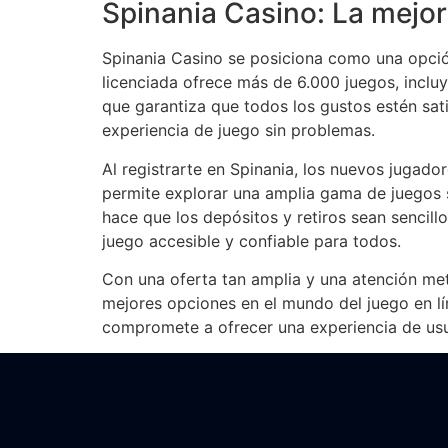
Spinania Casino: La mejor
Spinania Casino se posiciona como una opción
licenciada ofrece más de 6.000 juegos, incl
que garantiza que todos los gustos estén sati
experiencia de juego sin problemas.
Al registrarte en Spinania, los nuevos jugado
permite explorar una amplia gama de juegos 
hace que los depósitos y retiros sean sencillo
juego accesible y confiable para todos.
Con una oferta tan amplia y una atención meti
mejores opciones en el mundo del juego en lí
compromete a ofrecer una experiencia de usu