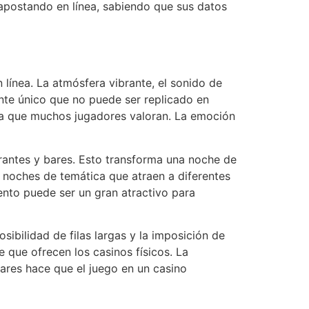
apostando en línea, sabiendo que sus datos
línea. La atmósfera vibrante, el sonido de
nte único que no puede ser replicado en
ecta que muchos jugadores valoran. La emoción
urantes y bares. Esto transforma una noche de
 noches de temática que atraen a diferentes
ento puede ser un gran atractivo para
ibilidad de filas largas y la imposición de
 que ofrecen los casinos físicos. La
iares hace que el juego en un casino