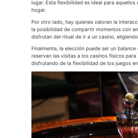
lugar. Esta flexibilidad es ideal para aquello
hogar.
Por otro lado, hay quienes valoran la interac
la posibilidad de compartir momentos con a
disfrutan del ritual de ir a un casino, eligie
Finalmente, la elección puede ser un balance
reservan las visitas a los casinos físicos p
disfrutando de la flexibilidad de los juegos en