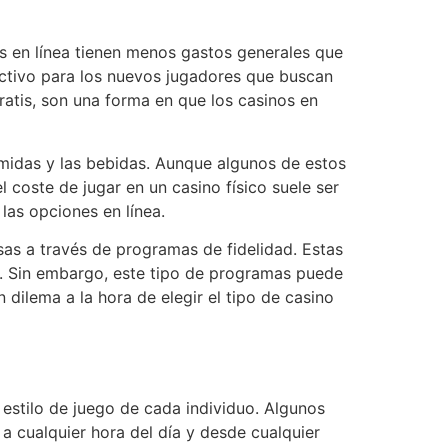
as en línea tienen menos gastos generales que
activo para los nuevos jugadores que buscan
ratis, son una forma en que los casinos en
omidas y las bebidas. Aunque algunos de estos
coste de jugar en un casino físico suele ser
as opciones en línea.
sas a través de programas de fidelidad. Estas
s. Sin embargo, este tipo de programas puede
 dilema a la hora de elegir el tipo de casino
 estilo de juego de cada individuo. Algunos
a cualquier hora del día y desde cualquier