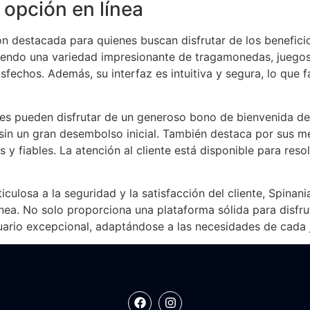
 opción en línea
 destacada para quienes buscan disfrutar de los beneficios
uyendo una variedad impresionante de tragamonedas, juegos
sfechos. Además, su interfaz es intuitiva y segura, lo que f
res pueden disfrutar de un generoso bono de bienvenida de 
sin un gran desembolso inicial. También destaca por sus m
s y fiables. La atención al cliente está disponible para re
culosa a la seguridad y la satisfacción del cliente, Spina
nea. No solo proporciona una plataforma sólida para disfru
ario excepcional, adaptándose a las necesidades de cada 