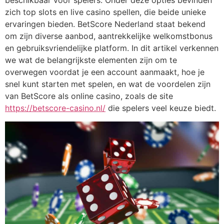
beschikbaar voor spelers. Onder deze opties bevinden
zich top slots en live casino spellen, die beide unieke
ervaringen bieden. BetScore Nederland staat bekend
om zijn diverse aanbod, aantrekkelijke welkomstbonus
en gebruiksvriendelijke platform. In dit artikel verkennen
we wat de belangrijkste elementen zijn om te
overwegen voordat je een account aanmaakt, hoe je
snel kunt starten met spelen, en wat de voordelen zijn
van BetScore als online casino, zoals de site
https://betscore-casino.nl/
die spelers veel keuze biedt.