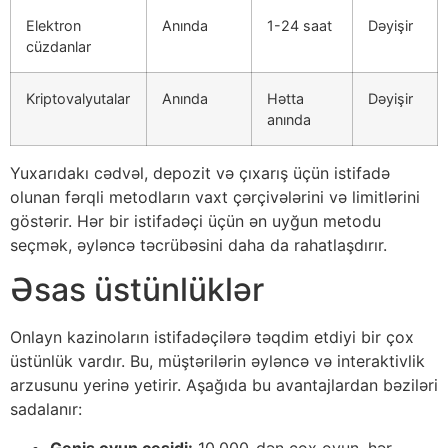
Elektron
Anında
1-24 saat
Dəyişir
cüzdanlar
Kriptovalyutalar
Anında
Hətta
Dəyişir
anında
Yuxarıdakı cədvəl, depozit və çıxarış üçün istifadə
olunan fərqli metodların vaxt çərçivələrini və limitlərini
göstərir. Hər bir istifadəçi üçün ən uyğun metodu
seçmək, əyləncə təcrübəsini daha da rahatlaşdırır.
Əsas üstünlüklər
Onlayn kazinoların istifadəçilərə təqdim etdiyi bir çox
üstünlük vardır. Bu, müştərilərin əyləncə və interaktivlik
arzusunu yerinə yetirir. Aşağıda bu avantajlardan bəziləri
sadalanır:
Geniş oyun çeşidi:
10,000-dən çox oyun, hər