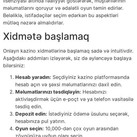
lisenziyası altında fəaliyyət göstərərək, müştərilərinin
məlumatlarını qoruyur və ədalətli oyun təmin edirlər.
Beləliklə, istifadəçilər seçim edərkən bu aspektləri
mütləq nəzərə almalıdırlar.
Xidmətə başlamaq
Onlayn kazino xidmətlərinə başlamaq sadə və intuitivdir.
Aşağıdakı addımları izləyərək, siz də əyləncəyə başlaya
bilərsiniz:
Hesab yaradın:
Seçdiyiniz kazino platformasında
hesab açın və şəxsi məlumatlarınızı daxil edin.
Məlumatlarınızı təsdiqləyin:
Hesabınızı
aktivləşdirmək üçün e-poçt və ya telefon vasitəsilə
təsdiq edin.
Depozit edin:
İstədiyiniz ödəmə üsulunu seçərək,
hesabınıza pul yatırın.
Oyun seçin:
10,000-dən çox oyun arasından
zövqünüzə uyğun olanı seçin.