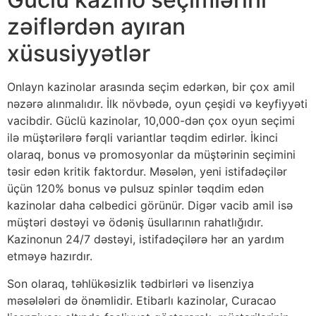
zəiflərdən ayıran
xüsusiyyətlər
Onlayn kazinolar arasında seçim edərkən, bir çox amil
nəzərə alınmalıdır. İlk növbədə, oyun çeşidi və keyfiyyəti
vacibdir. Güclü kazinolar, 10,000-dən çox oyun seçimi
ilə müştərilərə fərqli variantlar təqdim edirlər. İkinci
olaraq, bonus və promosyonlar da müştərinin seçimini
təsir edən kritik faktordur. Məsələn, yeni istifadəçilər
üçün 120% bonus və pulsuz spinlər təqdim edən
kazinolar daha cəlbedici görünür. Digər vacib amil isə
müştəri dəstəyi və ödəniş üsullarının rahatlığıdır.
Kazinonun 24/7 dəstəyi, istifadəçilərə hər an yardım
etməyə hazırdır.
Son olaraq, təhlükəsizlik tədbirləri və lisenziya
məsələləri də önəmlidir. Etibarlı kazinolar, Curacao