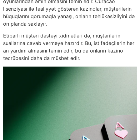
oyunlarından əmin olmasını təmin edir. Curacao
lisenziyası ilə fəaliyyət göstərən kazinolar, müştərilərin
hüquqlarını qorumaqla yanaşı, onların təhlükəsizliyini də
ön planda saxlayır.
Etibarlı müştəri dəstəyi xidmətləri də, müştərilərin
suallarına cavab verməyə hazırdır. Bu, istifadəçilərin hər
an yardım almasını təmin edir, bu da onların kazino
təcrübəsini daha da müsbət edir.