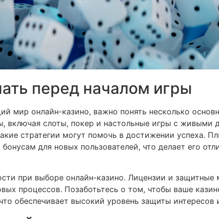
нать перед началом игры
ий мир онлайн-казино, важно понять несколько основн
ы, включая слоты, покер и настольные игры с живыми
какие стратегии могут помочь в достижении успеха. П
 бонусам для новых пользователей, что делает его от
ости при выборе онлайн-казино. Лицензии и защитные 
вых процессов. Позаботьтесь о том, чтобы ваше кази
y, что обеспечивает высокий уровень защиты интересов 