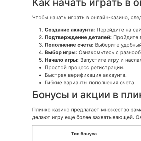
Как начать играть в 
Чтобы начать играть в онлайн-казино, сл
Создание аккаунта:
Перейдите на сай
Подтверждение деталей:
Пройдите п
Пополнение счета:
Выберите удобный 
Выбор игры:
Ознакомьтесь с разнообр
Начало игры:
Запустите игру и насл
Простой процесс регистрации.
Быстрая верификация аккаунта.
Гибкие варианты пополнения счета.
Бонусы и акции в пли
Плинко казино предлагает множество зама
делают игру еще более захватывающей. Оз
Тип бонуса