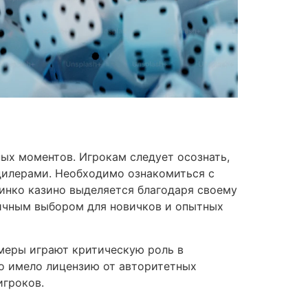
ых моментов. Игрокам следует осознать,
 дилерами. Необходимо ознакомиться с
линко казино выделяется благодаря своему
личным выбором для новичков и опытных
меры играют критическую роль в
но имело лицензию от авторитетных
игроков.