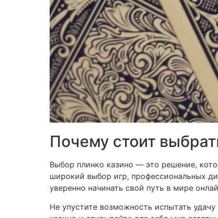
Почему стоит выбрат
Выбор плинко казино — это решение, кот
широкий выбор игр, профессиональных ди
уверенно начинать свой путь в мире онлай
Не упустите возможность испытать удачу