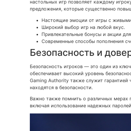
настольных игр позволяет каждому игроку
предложения, которые существенно повы
Настоящие эмоции от игры с живыми
Широкий выбор игр на любой вкус.
Привлекательные бонусы и акции для
Современные способы пополнения сче
Безопасность и довер
Безопасность игроков — это один из ключ
обеспечивает высокий уровень безопасно
Gaming Authority также служит гарантией
находятся в безопасности.
Важно также помнить о различных мерах 
включая использование надежных паролей