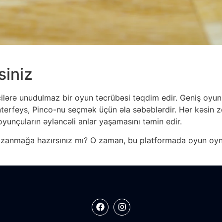
siniz
çilərə unudulmaz bir oyun təcrübəsi təqdim edir. Geniş oyun
u interfeys, Pinco-nu seçmək üçün əla səbəblərdir. Hər kəs
oyunçuların əyləncəli anlar yaşamasını təmin edir.
zanmağa hazırsınız mı? O zaman, bu platformada oyun oyna