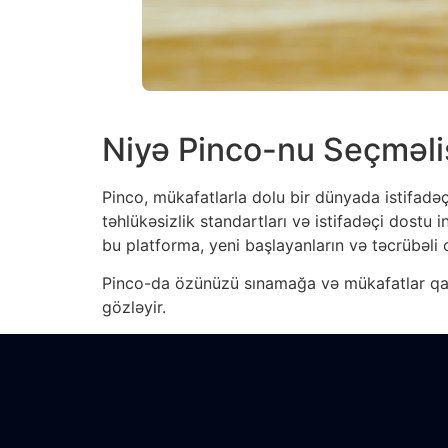
Niyə Pinco-nu Seçməli
Pinco, mükafatlarla dolu bir dünyada istifadə
təhlükəsizlik standartları və istifadəçi dost
bu platforma, yeni başlayanların və təcrübəli 
Pinco-da özünüzü sınamağa və mükafatlar qa
gözləyir.