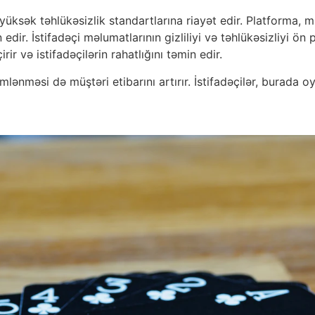
üksək təhlükəsizlik standartlarına riayət edir. Platforma, m
 edir. İstifadəçi məlumatlarının gizliliyi və təhlükəsizliyi ö
r və istifadəçilərin rahatlığını təmin edir.
imlənməsi də müştəri etibarını artırır. İstifadəçilər, burad