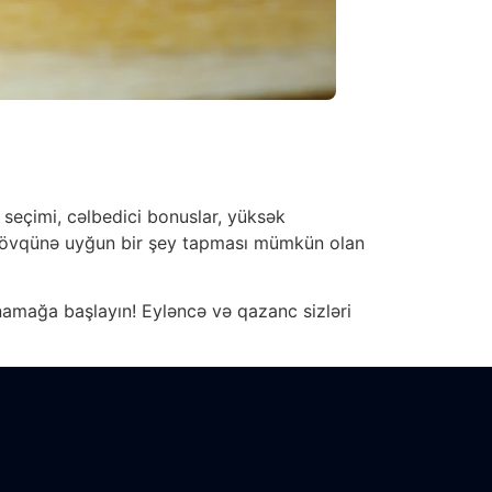
 seçimi, cəlbedici bonuslar, yüksək
in zövqünə uyğun bir şey tapması mümkün olan
mağa başlayın! Eyləncə və qazanc sizləri