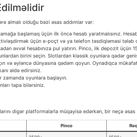
ilməlidir
ərə almalı olduğu bəzi əsas addımlar var:
mağa başlamaq üçün ilk öncə hesab yaratmalısınız. Hesabını
tivləşdirmək üçün e-poçt və ya telefon təsdiqləməsi tələb o
n əvvəl hesabınıza pul yatırın. Pinco, ilk depozit üçün 15
lardan birini seçin. Slotlardan klassik oyunlara qədər geni
ın və əyləncə dünyasına qədəm qoyun. Oynadıqca mükafatla
anı əldə edirsiniz.
ir zamanda oyunlara başlayın.
ları tapa bilərsiniz.
arını digər platformalarla müqayisə edərkən, bir neçə əsas 
Pinco
Rəq