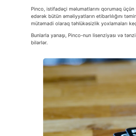
Pinco, istifadəçi məlumatlarını qorumaq üçün y
edərək bütün əməliyyatların etibarlılığını təmin
mütəmadi olaraq təhlükəsizlik yoxlamaları keçiri
Bunlarla yanaşı, Pinco-nun lisenziyası və tənz
bilərlər.