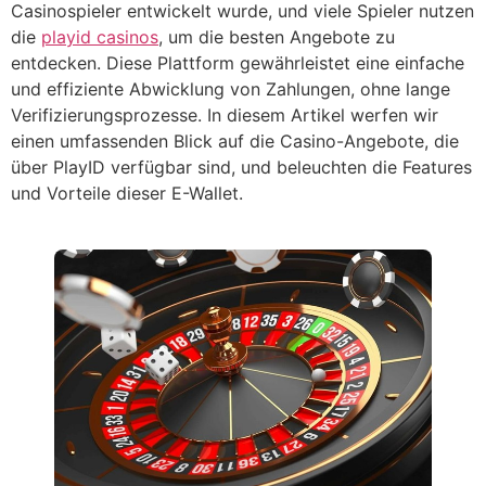
Casinospieler entwickelt wurde, und viele Spieler nutzen
die
playid casinos
, um die besten Angebote zu
entdecken. Diese Plattform gewährleistet eine einfache
und effiziente Abwicklung von Zahlungen, ohne lange
Verifizierungsprozesse. In diesem Artikel werfen wir
einen umfassenden Blick auf die Casino-Angebote, die
über PlayID verfügbar sind, und beleuchten die Features
und Vorteile dieser E-Wallet.