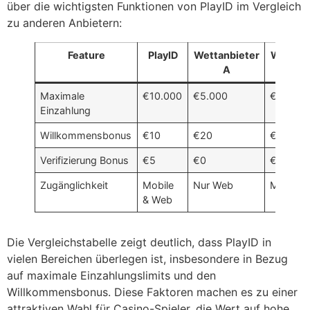
über die wichtigsten Funktionen von PlayID im Vergleich
zu anderen Anbietern:
Feature
PlayID
Wettanbieter
Wettanb
A
B
Maximale
€10.000
€5.000
€4.000
Einzahlung
Willkommensbonus
€10
€20
€15
Verifizierung Bonus
€5
€0
€10
Zugänglichkeit
Mobile
Nur Web
Mobile 
& Web
Die Vergleichstabelle zeigt deutlich, dass PlayID in
vielen Bereichen überlegen ist, insbesondere in Bezug
auf maximale Einzahlungslimits und den
Willkommensbonus. Diese Faktoren machen es zu einer
attraktiven Wahl für Casino-Spieler, die Wert auf hohe