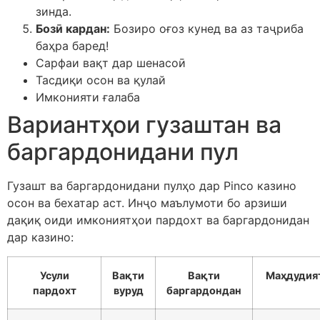
зинда.
Бозӣ кардан:
Бозиро оғоз кунед ва аз таҷриба
баҳра баред!
Сарфаи вақт дар шенасоӣ
Тасдиқи осон ва қулай
Имконияти ғалаба
Вариантҳои гузаштан ва
баргардонидани пул
Гузашт ва баргардонидани пулҳо дар Pinco казино
осон ва бехатар аст. Инҷо маълумоти бо арзиши
дақиқ оиди имкониятҳои пардохт ва баргардонидан
дар казино:
Усули
Вақти
Вақти
Маҳдудия
пардохт
вуруд
баргардондан