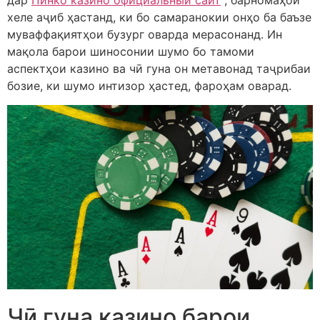
дар
Пинко казино официальный сайт
, барномаҳои
хеле аҷиб ҳастанд, ки бо самаранокии онҳо ба баъзе
муваффақиятҳои бузург оварда мерасонанд. Ин
мақола барои шиносонии шумо бо тамоми
аспектҳои казино ва чӣ гуна он метавонад таҷрибаи
бозие, ки шумо интизор ҳастед, фароҳам оварад.
Чӣ гуна казино барои