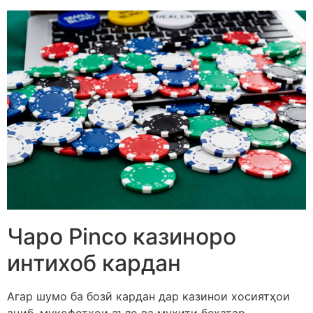
Чаро Pinco казиноро
интихоб кардан
Агар шумо ба бозӣ кардан дар казинои хосиятҳои