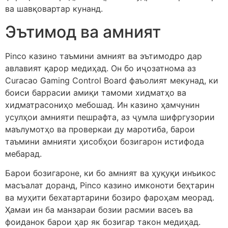
ва шавқовартар кунанд.
Эътимод ва амният
Pinco казино таъмини амният ва эътимодро дар
авлавият қарор медиҳад. Он бо иҷозатнома аз
Curacao Gaming Control Board фаъолият мекунад, ки
боиси баррасии амиқи тамоми хидматҳо ва
хидматрасониҳо мебошад. Ин казино ҳамчунин
усулҳои амнияти пешрафта, аз ҷумла шифргузории
маълумотҳо ва проверкаи ду маротиба, барои
таъмини амнияти ҳисобҳои бозигарон истифода
мебарад.
Барои бозигароне, ки бо амният ва ҳуқуқи инъикос
масъалат доранд, Pinco казино имконоти беҳтарин
ва муҳити бехатартарини бозиро фароҳам меорад.
Ҳамаи ин ба манзараи бозии расмии васеъ ва
фоиданок барои ҳар як бозигар такон медиҳад.