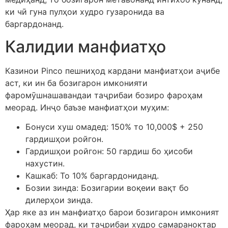
ки чӣ гуна пулҳои худро гузаронида ва
баргардонанд.
Калидии манфиатҳо
Казинои Pinco пешниҳод кардани манфиатҳои аҷибе
аст, ки ин ба бозигарон имконияти
фаромӯшнашавандаи таҷрибаи бозиро фароҳам
меорад. Инҷо баъзе манфиатҳои муҳим:
Бонуси хуш омадед: 150% то 10,000$ + 250
гардишҳои ройгон.
Гардишҳои ройгон: 50 гардиш бо ҳисоби
нахустин.
Кашкаб: То 10% баргардониданд.
Бозии зинда: Бозигарии воқеии вақт бо
дилерҳои зинда.
Ҳар яке аз ин манфиатҳо барои бозигарон имконият
фароҳам меорад, ки таҷрибаи худро самараноктар