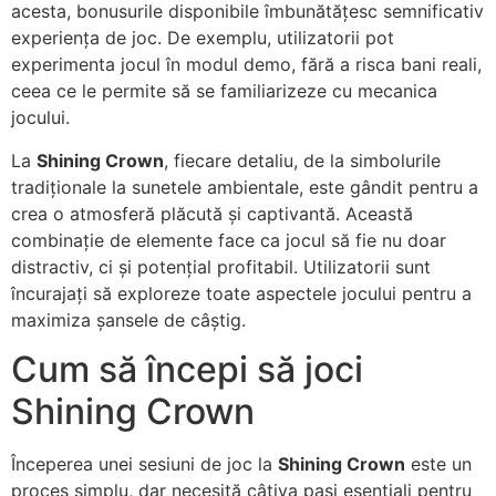
acesta, bonusurile disponibile îmbunătățesc semnificativ
experiența de joc. De exemplu, utilizatorii pot
experimenta jocul în modul demo, fără a risca bani reali,
ceea ce le permite să se familiarizeze cu mecanica
jocului.
La
Shining Crown
, fiecare detaliu, de la simbolurile
tradiționale la sunetele ambientale, este gândit pentru a
crea o atmosferă plăcută și captivantă. Această
combinație de elemente face ca jocul să fie nu doar
distractiv, ci și potențial profitabil. Utilizatorii sunt
încurajați să exploreze toate aspectele jocului pentru a
maximiza șansele de câștig.
Cum să începi să joci
Shining Crown
Începerea unei sesiuni de joc la
Shining Crown
este un
proces simplu, dar necesită câțiva pași esențiali pentru