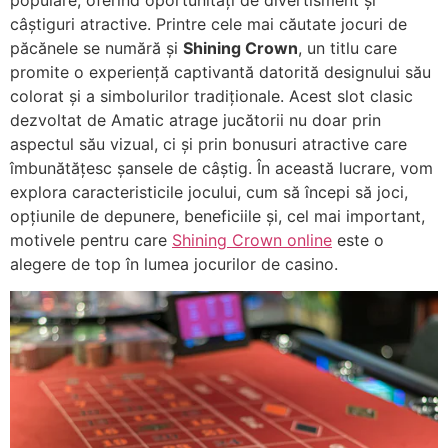
populare, oferind oportunități de divertisment și
câștiguri atractive. Printre cele mai căutate jocuri de
păcănele se numără și
Shining Crown
, un titlu care
promite o experiență captivantă datorită designului său
colorat și a simbolurilor tradiționale. Acest slot clasic
dezvoltat de Amatic atrage jucătorii nu doar prin
aspectul său vizual, ci și prin bonusuri atractive care
îmbunătățesc șansele de câștig. În această lucrare, vom
explora caracteristicile jocului, cum să începi să joci,
opțiunile de depunere, beneficiile și, cel mai important,
motivele pentru care
Shining Crown online
este o
alegere de top în lumea jocurilor de casino.