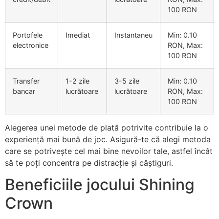
100 RON
Portofele
Imediat
Instantaneu
Min: 0.10
electronice
RON, Max:
100 RON
Transfer
1-2 zile
3-5 zile
Min: 0.10
bancar
lucrătoare
lucrătoare
RON, Max:
100 RON
Alegerea unei metode de plată potrivite contribuie la o
experiență mai bună de joc. Asigură-te că alegi metoda
care se potrivește cel mai bine nevoilor tale, astfel încât
să te poți concentra pe distracție și câștiguri.
Beneficiile jocului Shining
Crown