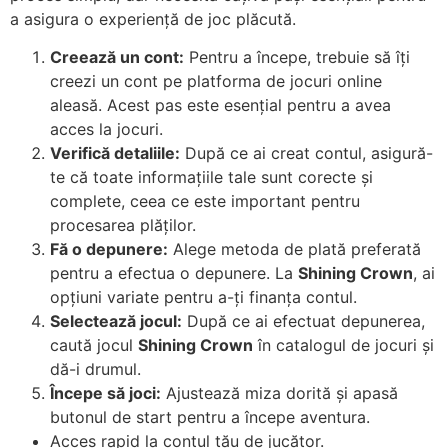
a asigura o experiență de joc plăcută.
Creează un cont:
Pentru a începe, trebuie să îți
creezi un cont pe platforma de jocuri online
aleasă. Acest pas este esențial pentru a avea
acces la jocuri.
Verifică detaliile:
După ce ai creat contul, asigură-
te că toate informațiile tale sunt corecte și
complete, ceea ce este important pentru
procesarea plăților.
Fă o depunere:
Alege metoda de plată preferată
pentru a efectua o depunere. La
Shining Crown
, ai
opțiuni variate pentru a-ți finanța contul.
Selectează jocul:
După ce ai efectuat depunerea,
caută jocul
Shining Crown
în catalogul de jocuri și
dă-i drumul.
Începe să joci:
Ajustează miza dorită și apasă
butonul de start pentru a începe aventura.
Acces rapid la contul tău de jucător.