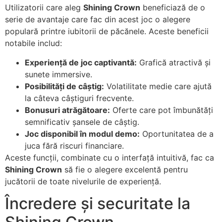
Utilizatorii care aleg
Shining Crown
beneficiază de o
serie de avantaje care fac din acest joc o alegere
populară printre iubitorii de păcănele. Aceste beneficii
notabile includ:
Experiență de joc captivantă:
Grafică atractivă și
sunete immersive.
Posibilități de câștig:
Volatilitate medie care ajută
la câteva câștiguri frecvente.
Bonusuri atrăgătoare:
Oferte care pot îmbunătăți
semnificativ șansele de câștig.
Joc disponibil în modul demo:
Oportunitatea de a
juca fără riscuri financiare.
Aceste funcții, combinate cu o interfață intuitivă, fac ca
Shining Crown
să fie o alegere excelentă pentru
jucătorii de toate nivelurile de experiență.
Încredere și securitate la