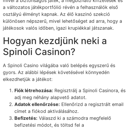
mivel a biztonságos játék, a megbízható kifizetések és
a változatos játékportfólió révén a felhasználók első
osztályú élményt kapnak. Az élő kaszinó szekció
különösen népszerű, mivel lehetőséget ad arra, hogy a
játékosok valós időben, igazi krupiékkal játszanak.
Hogyan kezdjünk neki a
Spinoli Casinon?
A Spinoli Casino világába való belépés egyszerű és
gyors. Az alábbi lépések követésével könnyedén
elkezdhetjük a játékot:
Fiók létrehozása:
Regisztrálj a Spinoli Casinora, és
adj meg néhány alapvető adatot.
Adatok ellenőrzése:
Ellenőrizd a regisztrált email
címet a fiókod aktiválásához.
Befizetés:
Válaszd ki a számodra megfelelő
befizetési módot, és töltsd fel a