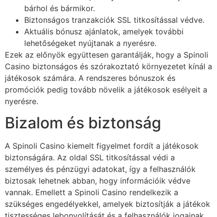
bárhol és bármikor.
Biztonságos tranzakciók SSL titkosítással védve.
Aktuális bónusz ajánlatok, amelyek további
lehetőségeket nyújtanak a nyerésre.
Ezek az előnyök együttesen garantálják, hogy a Spinoli
Casino biztonságos és szórakoztató környezetet kínál a
játékosok számára. A rendszeres bónuszok és
promóciók pedig tovább növelik a játékosok esélyeit a
nyerésre.
Bizalom és biztonság
A Spinoli Casino kiemelt figyelmet fordít a játékosok
biztonságára. Az oldal SSL titkosítással védi a
személyes és pénzügyi adatokat, így a felhasználók
biztosak lehetnek abban, hogy információik védve
vannak. Emellett a Spinoli Casino rendelkezik a
szükséges engedélyekkel, amelyek biztosítják a játékok
tisztességes lebonyolítását és a felhasználók jogainak