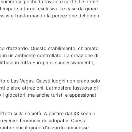
 numerosi giochi da tavolo e carte. Le prime
ecipare a tornei esclusivi. Le case da gioco
ssivi e trasformando la percezione del gioco
oco d’azzardo. Questo stabilimento, chiamato
o in un ambiente controllato. La creazione di
 diffuso in tutta Europa e, successivamente,
rlo e Las Vegas. Questi luoghi non erano solo
ti e altre attrazioni. L’atmosfera lussuosa di
i giocatori, ma anche turisti e appassionati
etti sulla società. A partire dal XX secolo,
 prevenire fenomeni di ludopatia. Questa
antire che il gioco d’azzardo rimanesse