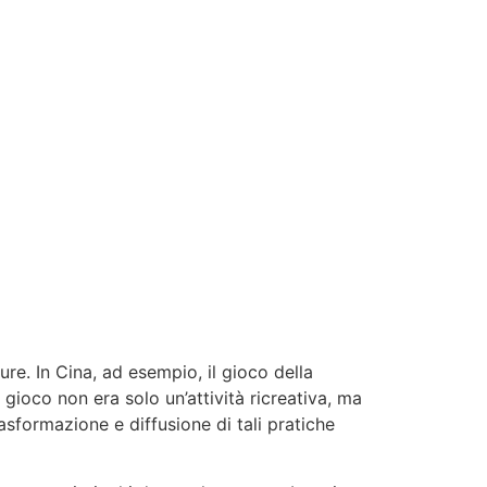
re. In Cina, ad esempio, il gioco della
l gioco non era solo un’attività ricreativa, ma
asformazione e diffusione di tali pratiche