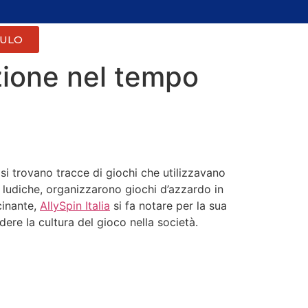
TULO
uzione nel tempo
, si trovano tracce di giochi che utilizzavano
ni ludiche, organizzarono giochi d’azzardo in
cinante,
AllySpin Italia
si fa notare per la sua
dere la cultura del gioco nella società.