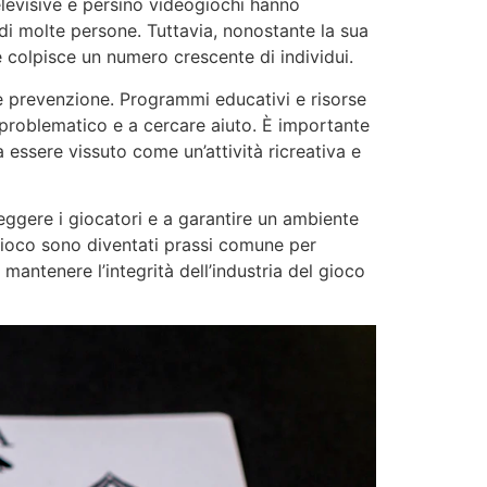
televisive e persino videogiochi hanno
di molte persone. Tuttavia, nonostante la sua
 colpisce un numero crescente di individui.
e prevenzione. Programmi educativi e risorse
 problematico e a cercare aiuto. È importante
 essere vissuto come un’attività ricreativa e
eggere i giocatori e a garantire un ambiente
i gioco sono diventati prassi comune per
antenere l’integrità dell’industria del gioco