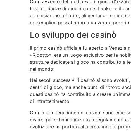
Con l’avvento del medioevo, il gioco d’azzard
testimonianze di giochi come il poker e il ba
cominciarono a fiorire, alimentando un merca
da semplice passatempo a un vero e proprio 
Lo sviluppo dei casinò
Il primo casinò ufficiale fu aperto a Venezia
«Ridotto», era un luogo esclusivo per la nobi
strutture dedicate al gioco ha contribuito a l
nel mondo.
Nei secoli successivi, i casinò si sono evolu
centri di gioco, ma anche punti di ritrovo soci
questi casinò ha contribuito a creare un’imma
di intrattenimento.
Con la proliferazione dei casinò, sono emerse 
diversi paesi hanno iniziato a regolamentare l
evoluzione ha portato alla creazione di prog