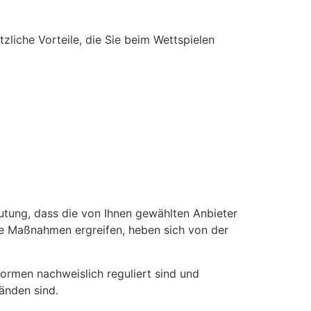
zliche Vorteile, die Sie beim Wettspielen
utung, dass die von Ihnen gewählten Anbieter
te Maßnahmen ergreifen, heben sich von der
tformen nachweislich reguliert sind und
änden sind.