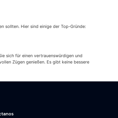
n sollten. Hier sind einige der Top-Gründe:
Sie sich für einen vertrauenswürdigen und
vollen Zügen genießen. Es gibt keine bessere
ctanos