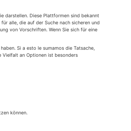
ie darstellen. Diese Plattformen sind bekannt
 für alle, die auf der Suche nach sicheren und
ung von Vorschriften. Wenn Sie sich für eine
e haben. Si a esto le sumamos die Tatsache,
 Vielfalt an Optionen ist besonders
ützen können.