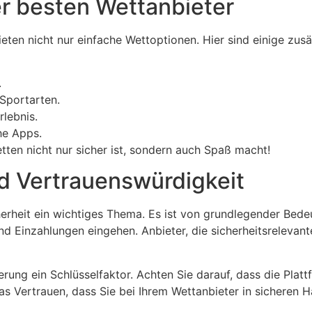
er besten Wettanbieter
eten nicht nur einfache Wettoptionen. Hier sind einige zusät
.
 Sportarten.
rlebnis.
he Apps.
ten nicht nur sicher ist, sondern auch Spaß macht!
d Vertrauenswürdigkeit
erheit ein wichtiges Thema. Es ist von grundlegender Bede
d Einzahlungen eingehen. Anbieter, die sicherheitsrelevan
erung ein Schlüsselfaktor. Achten Sie darauf, dass die Plat
as Vertrauen, dass Sie bei Ihrem Wettanbieter in sicheren H