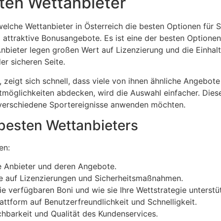
sten Wettanbieter
elche Wettanbieter in Österreich die besten Optionen für S
d attraktive Bonusangebote. Es ist eine der besten Optionen
nbieter legen großen Wert auf Lizenzierung und die Einhalt
er sicheren Seite.
 zeigt sich schnell, dass viele von ihnen ähnliche Angebot
tmöglichkeiten abdecken, wird die Auswahl einfacher. Diese
uf verschiedene Sportereignisse anwenden möchten.
 besten Wettanbieters
en:
e Anbieter und deren Angebote.
Sie auf Lizenzierungen und Sicherheitsmaßnahmen.
e verfügbaren Boni und wie sie Ihre Wettstrategie unterst
lattform auf Benutzerfreundlichkeit und Schnelligkeit.
chbarkeit und Qualität des Kundenservices.