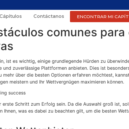
Cápitulos
Contáctanos
ENCONTRAR MI CAPÍ
táculos comunes para e
vas
, ist es wichtig, einige grundlegende Hürden zu überwinden,
e und zuverlässige Plattformen anbieten. Dies ist besonders 
 mehr über die besten Optionen erfahren möchtest, kanns
ngen meistern und Ihr Wettvergnügen maximieren können.
erste Schritt zum Erfolg sein. Da die Auswahl groß ist, sol
n Ihnen, was es dabei zu beachten gilt, um die besten Wet