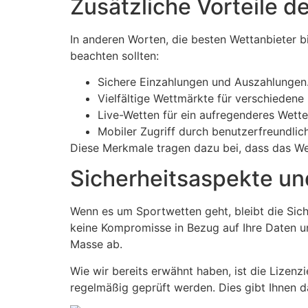
Zusätzliche Vorteile d
In anderen Worten, die besten Wettanbieter bi
beachten sollten:
Sichere Einzahlungen und Auszahlungen
Vielfältige Wettmärkte für verschiedene
Live-Wetten für ein aufregenderes Wette
Mobiler Zugriff durch benutzerfreundlic
Diese Merkmale tragen dazu bei, dass das Wet
Sicherheitsaspekte un
Wenn es um Sportwetten geht, bleibt die Sich
keine Kompromisse in Bezug auf Ihre Daten un
Masse ab.
Wie wir bereits erwähnt haben, ist die Lizenzi
regelmäßig geprüft werden. Dies gibt Ihnen d