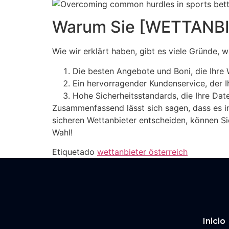
Warum Sie [WETTANBIE
Wie wir erklärt haben, gibt es viele Gründe, 
Die besten Angebote und Boni, die Ihre 
Ein hervorragender Kundenservice, der I
Hohe Sicherheitsstandards, die Ihre Dat
Zusammenfassend lässt sich sagen, dass es in
sicheren Wettanbieter entscheiden, können Si
Wahl!
Etiquetado
wettanbieter österreich
Inicio