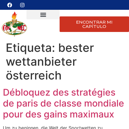
ENCONTRAR MI
CAPÍTULO
Etiqueta:
bester
wettanbieter
österreich
Débloquez des stratégies
de paris de classe mondiale
pour des gains maximaux
Um zu beginnen, die Welt der Sportwetten zu