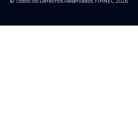
© Todos los Derechos Reservados. FIHNEC 2026