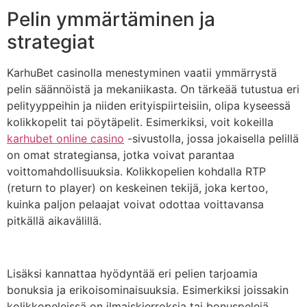
Pelin ymmärtäminen ja
strategiat
KarhuBet casinolla menestyminen vaatii ymmärrystä
pelin säännöistä ja mekaniikasta. On tärkeää tutustua eri
pelityyppeihin ja niiden erityispiirteisiin, olipa kyseessä
kolikkopelit tai pöytäpelit. Esimerkiksi, voit kokeilla
karhubet online casino
-sivustolla, jossa jokaisella pelillä
on omat strategiansa, jotka voivat parantaa
voittomahdollisuuksia. Kolikkopelien kohdalla RTP
(return to player) on keskeinen tekijä, joka kertoo,
kuinka paljon pelaajat voivat odottaa voittavansa
pitkällä aikavälillä.
Lisäksi kannattaa hyödyntää eri pelien tarjoamia
bonuksia ja erikoisominaisuuksia. Esimerkiksi joissakin
kolikkopeleissä on ilmaiskierroksia tai bonuspelejä,