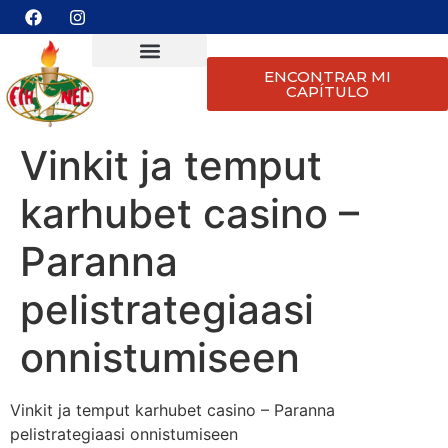
ENCONTRAR MI
CAPÍTULO
Vinkit ja temput
karhubet casino –
Paranna
pelistrategiaasi
onnistumiseen
Vinkit ja temput karhubet casino – Paranna
pelistrategiaasi onnistumiseen