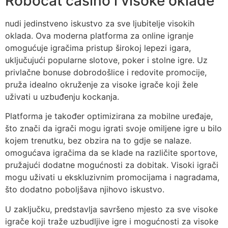
Robocat casino i visoke oklade
nudi jedinstveno iskustvo za sve ljubitelje visokih
oklada. Ova moderna platforma za online igranje
omogućuje igračima pristup širokoj lepezi igara,
uključujući popularne slotove, poker i stolne igre. Uz
privlačne bonuse dobrodošlice i redovite promocije,
pruža idealno okruženje za visoke igrače koji žele
uživati u uzbuđenju kockanja.
Platforma je također optimizirana za mobilne uređaje,
što znači da igrači mogu igrati svoje omiljene igre u bilo
kojem trenutku, bez obzira na to gdje se nalaze.
omogućava igračima da se klade na različite sportove,
pružajući dodatne mogućnosti za dobitak. Visoki igrači
mogu uživati u ekskluzivnim promocijama i nagradama,
što dodatno poboljšava njihovo iskustvo.
U zaključku, predstavlja savršeno mjesto za sve visoke
igrače koji traže uzbudljive igre i mogućnosti za visoke