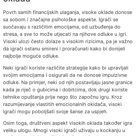
Povrh samih financijskih ulaganja, visoke oklade donose
sa sobom i značajne psihološke aspekte. Igrači se
suočavaju s različitim emocijama, od uzbuđenja do
stresa, a sve to može utjecati na njihove odluke u igri.
Visoki ulozi često dolaze s visokim rizicima, pa je važno
da igrači ostanu smireni i proračunati kako bi donijeli
najbolje moguće odluke.
Neki igrači koriste različite strategije kako bi upravljali
svojim emocijama i osigurali da ne donose impulzivne
odluke. Na primjer, neki od njih postavljaju jasne granice
kada je riječ o gubicima i dobitcima, dok drugi koriste
tehnike opuštanja prije nego što započnu igru. Kroz
razumijevanje vlastitih emocionalnih okidača, visoki
igrači mogu poboljšati svoje šanse za uspjeh.
Osim toga, društveni aspekt visokih oklada također igra
veliku ulogu. Mnogi visoki igrači uživaju u kockanju u