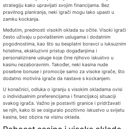
strategiju kako upravljati svojim financijama. Bez
pravilnog planiranja, neki igrači mogu lako upasti u
zamku kockanja.
Međutim, prednosti visokih oklada su očite. Visoki igrači
često uživaju u povlaštenim uslugama i dodatnim
pogodnostima, kao što su besplatni boravci u luksuznim
hotelima, ekskluzivni pristup događanjima i
personalizirane usluge koje čine njihovo iskustvo u
kasinu nezaboravnim. Također, neki kasina nude
posebne bonuse i promocije samo za visoke igrače, što
dodatno motivira igrače da nastave s kockanjem.
U konačnici, odluka o igranju s visokim okladama ovisi
o individualnim preferencijama i financijskoj situaciji
svakog igrača. Važno je postaviti granice i pridržavati
se njih, kako bi se osiguralo pozitivno iskustvo u svijetu
kasina, bez obzira na visinu oklada.