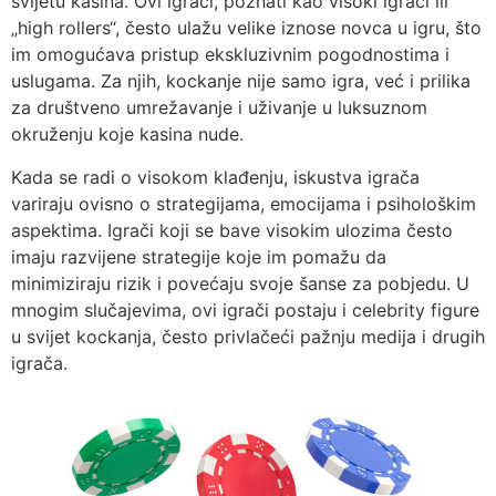
svijetu kasina. Ovi igrači, poznati kao visoki igrači ili
„high rollers“, često ulažu velike iznose novca u igru, što
im omogućava pristup ekskluzivnim pogodnostima i
uslugama. Za njih, kockanje nije samo igra, već i prilika
za društveno umrežavanje i uživanje u luksuznom
okruženju koje kasina nude.
Kada se radi o visokom klađenju, iskustva igrača
variraju ovisno o strategijama, emocijama i psihološkim
aspektima. Igrači koji se bave visokim ulozima često
imaju razvijene strategije koje im pomažu da
minimiziraju rizik i povećaju svoje šanse za pobjedu. U
mnogim slučajevima, ovi igrači postaju i celebrity figure
u svijet kockanja, često privlačeći pažnju medija i drugih
igrača.