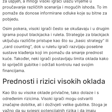
za uspjeh, a mnogi visoki igrači ulažu vrijeme u
proučavanje različitih scenarija i mogućih ishoda. To im
pomaže da donose informirane odluke koje su bitne za
pobjedu.
Osim pokera, visoki igrači često se okušavaju i u drugim
igrama poput blackjacka i ruleta. Strategije za blackjack
uključuju različite pristupe kao što su „basic strategy“ ili
„card counting“, dok u ruletu igrači razvijaju posebne
sustave klađenja koji im pomažu da smanje prednost
kuće. Također, neki igrači postavljaju limita oklada kako
bi spriječili gubitke i održali kontrolu nad svojim
financijama.
Prednosti i rizici visokih oklada
Kao što su visoke oklade privlačne, tako dolaze i s
određenim rizicima. Visoki igrači mogu ostvariti
značajne dobitke, ali i doživjeti velike gubitke. Stoga je
važno da su svjesni potencijalnih rizika i da imaju